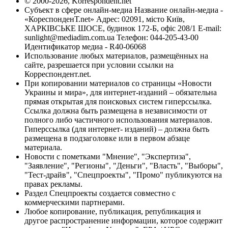
© 2000-2026, Korrespondent.net
Субъект в сфере онлайн-медиа Название онлайн-медиа -
«КореспонденТ.net» Адрес: 02091, місто Київ,
ХАРКІВСЬКЕ ШОСЕ, будинок 172-Б, офіс 208/1 E-mail:
sunlight@mediadim.com.ua
Телефон: 044-205-43-00
Идентификатор медиа - R40-06068
Использование любых материалов, размещённых на
сайте, разрешается при условии ссылки на
Корреспондент.net.
При копировании материалов со страницы «Новости
Украины и мира», для интернет-изданий – обязательна
прямая открытая для поисковых систем гиперссылка.
Ссылка должна быть размещена в независимости от
полного либо частичного использования материалов.
Гиперссылка (для интернет- изданий) – должна быть
размещена в подзаголовке или в первом абзаце
материала.
Новости с пометками "Мнение", "Экспертиза",
"Заявление", "Регионы", "Деньги", "Власть", "Выборы",
"Тест-драйв", "Спецпроекты", "Промо" публикуются на
правах рекламы.
Раздел Спецпроекты создается совместно с
коммерческими партнерами.
Любое копирование, публикация, републикация и
другое распространение информации, которое содержит