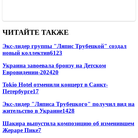
ЧИТАЙТЕ ТАКЖЕ
Экс-лидер группы "Ляпис Трубецкой" создал
новый коллектив
61
23
Украина завоевала бронзу на Детском
Евровидении-2024
20
Tokio Hotel отменили концерт в Санкт-
Петербурге
17
Экс-лидер "Ляписа Трубецкого" получил вид на
жительство в Украине
14
28
Шакира выпустила композицию об изменившем
Жераре Пике
7