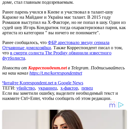
доме, стал главным подозреваемым.
Ранее парень учился в Киеве и участвовал в талант-шоу
Караоке на Майдане и Україна має талант. В 2015 году
Ромашов выступил на Х-Факторе, но не попал в шоу. Один из
судей шоу Игорь Кондратюк тогда охарактеризовал парня, как
артиста из категории " вы ничего не понимаете".
Ранее сообщалось, что
ФБР арестовало звезду сериала
Отчаянные домохозяйки
. Также Корреспондент писал о том,
что
в смерти солиста The Prodigy обвинили известного
футболиста
.
Новости от
Корреспондент.net
в Telegram. Подписывайтесь
на наш канал
https://t.me/korrespondentnet
Читайте Korrespondent.net в Google News
ТЕГИ:
убийство
,
украинец
,
х-фактор
,
певец
Если вы заметили ошибку, выделите необходимый текст и
нажмите Ctrl+Enter, чтобы сообщить об этом редакции.