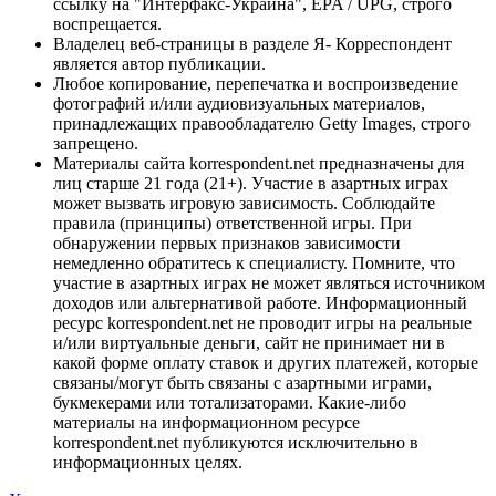
ссылку на "Интерфакс-Украина", EPA / UPG, строго
воспрещается.
Владелец веб-страницы в разделе Я- Корреспондент
является автор публикации.
Любое копирование, перепечатка и воспроизведение
фотографий и/или аудиовизуальных материалов,
принадлежащих правообладателю Getty Images, строго
запрещено.
Материалы сайта korrespondent.net предназначены для
лиц старше 21 года (21+). Участие в азартных играх
может вызвать игровую зависимость. Соблюдайте
правила (принципы) ответственной игры. При
обнаружении первых признаков зависимости
немедленно обратитесь к специалисту. Помните, что
участие в азартных играх не может являться источником
доходов или альтернативой работе. Информационный
ресурс korrespondent.net не проводит игры на реальные
и/или виртуальные деньги, сайт не принимает ни в
какой форме оплату ставок и других платежей, которые
связаны/могут быть связаны с азартными играми,
букмекерами или тотализаторами. Какие-либо
материалы на информационном ресурсе
korrespondent.net публикуются исключительно в
информационных целях.