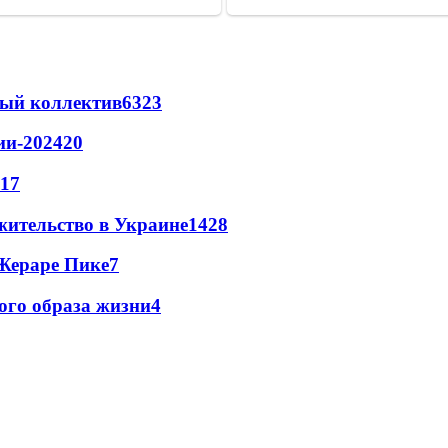
вый коллектив
63
23
ии-2024
20
17
жительство в Украине
14
28
Жераре Пике
7
кого образа жизни
4