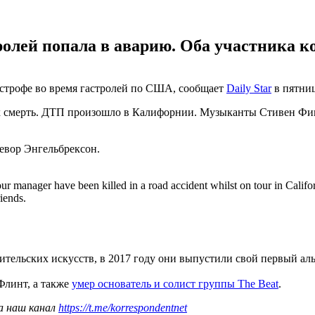
ролей попала в аварию. Оба участника к
астрофе во время гастролей по США, сообщает
Daily Star
в пятниц
х смерть. ДТП произошло в Калифорнии. Музыканты Стивен Фиц
ревор Энгельбрексон.
our manager have been killed in a road accident whilst on tour in Califo
iends.
тельских искусств, в 2017 году они выпустили свой первый ал
линт, а также
умер основатель и солист группы The Beat
.
а наш канал
https://t.me/korrespondentnet