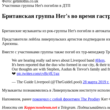
Фото: getintothis.co.uk
Участники группы Her's погибли в ДТП
Британская группа Her's во время гаст
Британские музыканты из рок-группы Her's погибли в автокат
Представители лейбла ливерпульских артистов подтвердили и
Аризоны.
Вместе с участниками группы также погиб их тур-менеджер Т
We are hearing really sad news about Liverpool band
#Hers
.
It's been reported that the duo who formed in our city, & their t
Our thoughts are with Stephen, Audun & Trevor's family and fr
💔
pic.twitter.com/cvBcjfU1gz
— The Guide Liverpool (@TheGuideLpool)
28 марта 2019 г.
Музыканты познакомились в Ливерпульском институте исполни
Напомним, ранее
покончил с собой фронтмен The Prodigy
Кит Ф
Новости от
Корреспондент.net
в Telegram. Подписывайтесь н