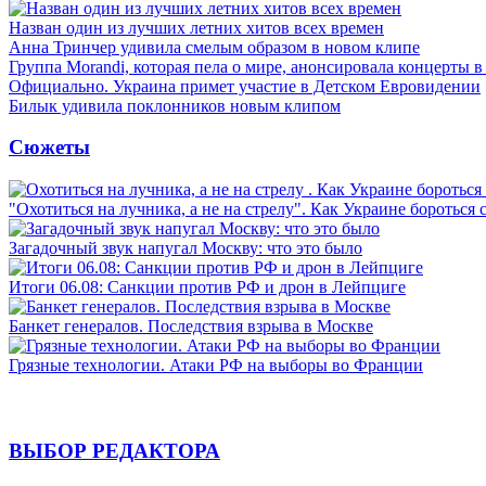
Назван один из лучших летних хитов всех времен
Анна Тринчер удивила смелым образом в новом клипе
Группа Morandi, которая пела о мире, анонсировала концерты 
Официально. Украина примет участие в Детском Евровидении
Билык удивила поклонников новым клипом
Сюжеты
"Охотиться на лучника, а не на стрелу". Как Украине бороться 
Загадочный звук напугал Москву: что это было
Итоги 06.08: Санкции против РФ и дрон в Лейпциге
Банкет генералов. Последствия взрыва в Москве
Грязные технологии. Атаки РФ на выборы во Франции
ВЫБОР РЕДАКТОРА