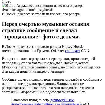
14026
Фото: instagram.com/nipseyhussle
В Лос-Анджелесе застрелили известного рэпера
Перед смертью музыкант оставил
странное сообщение и сделал
"прощальные" фото с детьми.
В Лос-Анджелесе застрелили рэпера Nipsey Hussle,
номинированного на Грэмми. Об этом
сообщает
CNN.
Рэпер скончался в результате перестрелки, произошедшей
неподалеку от его магазина одежды в Лос-Анджелесе.
Мужчину пытались реанимировать, но спасти его не удалось.
Эти кадры попали на видео очевидцев.
Сообщается, что полиция подтвердила стрельбу и сообщила о
наличии еще двух пострадавших. Данные о них не
раскрываются, но известно, что они находятся в тяжелом
состоянии. Информации о подозреваемых пока нет.
Paramedics trying to help
@NipseyHussle
#prayfornipsey
#aherculturenews
#nipseyhussle
🙏🏾