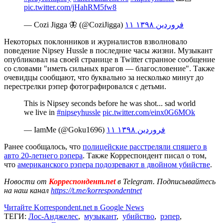
pic.twitter.com/jHahRM5fw8
— Cozi Jigga 🦋 (@CoziJigga)
۱۱ فروردین ۱۳۹۸
Некоторых поклонников и журналистов взволновало
поведение Nipsey Hussle в последние часы жизни. Музыкант
опубликовал на своей странице в Twitter странное сообщение
со словами "иметь сильных врагов — благословение". Также
очевидцы сообщают, что буквально за несколько минут до
перестрелки рэпер фотографировался с детьми.
This is Nipsey seconds before he was shot... sad world
we live in
#nipseyhussle
pic.twitter.com/einx0G6MOk
— IamMe (@Goku1696)
۱۱ فروردین ۱۳۹۸
Ранее сообщалось, что
полицейские расстреляли спящего в
авто 20-летнего рэпера
. Также Корреспондент писал о том,
что
американского рэпера подозревают в двойном убийстве
.
Новости от
Корреспондент.net
в Telegram. Подписывайтесь
на наш канал
https://t.me/korrespondentnet
Читайте Korrespondent.net в Google News
ТЕГИ:
Лос-Анджелес
,
музыкант
,
убийство
,
рэпер
,