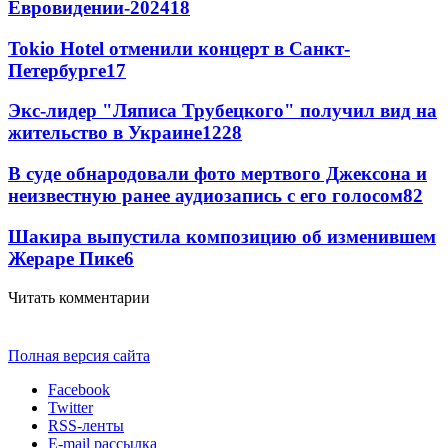
Евровидении-2024
18
Tokio Hotel отменили концерт в Санкт-
Петербурге
17
Экс-лидер "Ляписа Трубецкого" получил вид на
жительство в Украине
12
28
В суде обнародовали фото мертвого Джексона и
неизвестную ранее аудиозапись с его голосом
8
2
Шакира выпустила композицию об изменившем
Жераре Пике
6
Читать комментарии
Полная версия сайта
Facebook
Twitter
RSS-ленты
E-mail рассылка