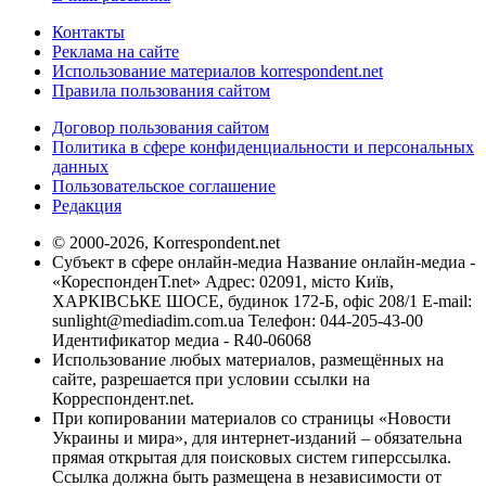
Контакты
Реклама на сайте
Использование материалов korrespondent.net
Правила пользования сайтом
Договор пользования сайтом
Политика в сфере конфиденциальности и персональных
данных
Пользовательское соглашение
Редакция
© 2000-2026, Korrespondent.net
Субъект в сфере онлайн-медиа Название онлайн-медиа -
«КореспонденТ.net» Адрес: 02091, місто Київ,
ХАРКІВСЬКЕ ШОСЕ, будинок 172-Б, офіс 208/1 E-mail:
sunlight@mediadim.com.ua
Телефон: 044-205-43-00
Идентификатор медиа - R40-06068
Использование любых материалов, размещённых на
сайте, разрешается при условии ссылки на
Корреспондент.net.
При копировании материалов со страницы «Новости
Украины и мира», для интернет-изданий – обязательна
прямая открытая для поисковых систем гиперссылка.
Ссылка должна быть размещена в независимости от