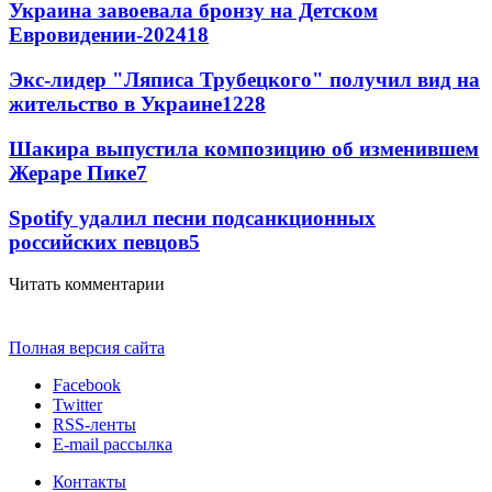
Украина завоевала бронзу на Детском
Евровидении-2024
18
Экс-лидер "Ляписа Трубецкого" получил вид на
жительство в Украине
12
28
Шакира выпустила композицию об изменившем
Жераре Пике
7
Spotify удалил песни подсанкционных
российских певцов
5
Читать комментарии
Полная версия сайта
Facebook
Twitter
RSS-ленты
E-mail рассылка
Контакты