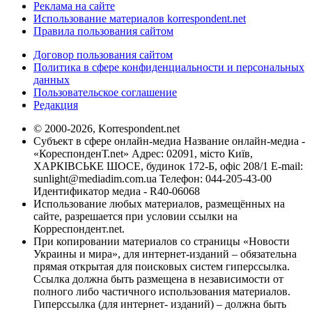
Реклама на сайте
Использование материалов korrespondent.net
Правила пользования сайтом
Договор пользования сайтом
Политика в сфере конфиденциальности и персональных
данных
Пользовательское соглашение
Редакция
© 2000-2026, Korrespondent.net
Субъект в сфере онлайн-медиа Название онлайн-медиа -
«КореспонденТ.net» Адрес: 02091, місто Київ,
ХАРКІВСЬКЕ ШОСЕ, будинок 172-Б, офіс 208/1 E-mail:
sunlight@mediadim.com.ua
Телефон: 044-205-43-00
Идентификатор медиа - R40-06068
Использование любых материалов, размещённых на
сайте, разрешается при условии ссылки на
Корреспондент.net.
При копировании материалов со страницы «Новости
Украины и мира», для интернет-изданий – обязательна
прямая открытая для поисковых систем гиперссылка.
Ссылка должна быть размещена в независимости от
полного либо частичного использования материалов.
Гиперссылка (для интернет- изданий) – должна быть