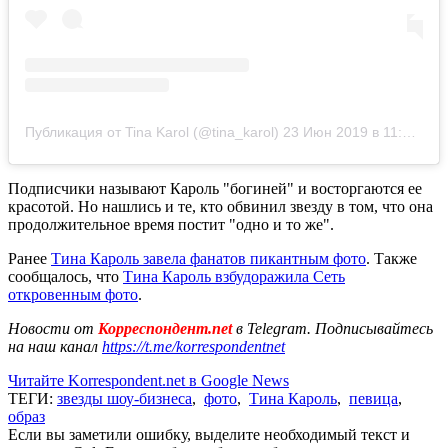
Публикация от Tina Karol (@tina_karol)
23 Июн 2019 в 11:49 PDT
Подписчики называют Кароль "богиней" и восторгаются ее
красотой. Но нашлись и те, кто обвинил звезду в том, что она
продолжительное время постит "одно и то же".
Ранее
Тина Кароль завела фанатов пикантным фото
. Также
сообщалось, что
Тина Кароль взбудоражила Сеть
откровенным фото
.
Новости от
Корреспондент.net
в Telegram. Подписывайтесь
на наш канал
https://t.me/korrespondentnet
Читайте Korrespondent.net в Google News
ТЕГИ:
звезды шоу-бизнеса
,
фото
,
Тина Кароль
,
певица
,
образ
Если вы заметили ошибку, выделите необходимый текст и