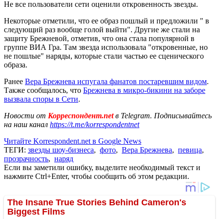
Не все пользователи сети оценили откровенность звезды.
Некоторые отметили, что ее образ пошлый и предложили " в
следующий раз вообще голой выйти". Другие же стали на
защиту Брежневой, отметив, что она стала популярной в
группе ВИА Гра. Там звезда использовала "откровенные, но
не пошлые" наряды, которые стали частью ее сценического
образа.
Ранее
Вера Брежнева испугала фанатов постаревшим видом
.
Также сообщалось, что
Брежнева в микро-бикини на заборе
вызвала споры в Сети
.
Новости от
Корреспондент.net
в Telegram. Подписывайтесь
на наш канал
https://t.me/korrespondentnet
Читайте Korrespondent.net в Google News
ТЕГИ:
звезды шоу-бизнеса
,
фото
,
Вера Брежнева
,
певица
,
прозрачность
,
наряд
Если вы заметили ошибку, выделите необходимый текст и
нажмите Ctrl+Enter, чтобы сообщить об этом редакции.