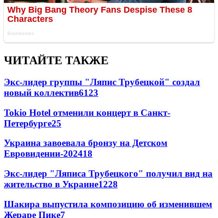
ЧИТАЙТЕ ТАКЖЕ
Экс-лидер группы "Ляпис Трубецкой" создал
новый коллектив
61
23
Tokio Hotel отменили концерт в Санкт-
Петербурге
25
Украина завоевала бронзу на Детском
Евровидении-2024
18
Экс-лидер "Ляписа Трубецкого" получил вид на
жительство в Украине
12
28
Шакира выпустила композицию об изменившем
Жераре Пике
7