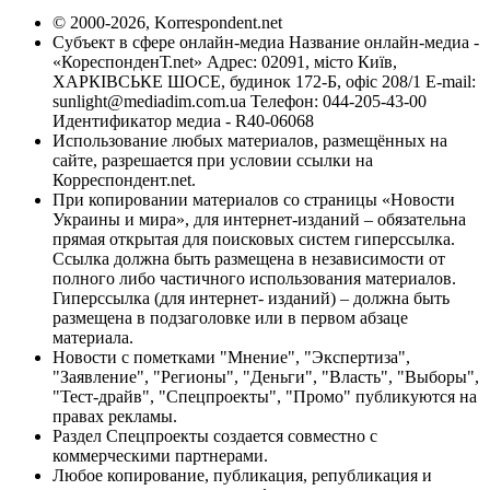
© 2000-2026, Korrespondent.net
Субъект в сфере онлайн-медиа Название онлайн-медиа -
«КореспонденТ.net» Адрес: 02091, місто Київ,
ХАРКІВСЬКЕ ШОСЕ, будинок 172-Б, офіс 208/1 E-mail:
sunlight@mediadim.com.ua
Телефон: 044-205-43-00
Идентификатор медиа - R40-06068
Использование любых материалов, размещённых на
сайте, разрешается при условии ссылки на
Корреспондент.net.
При копировании материалов со страницы «Новости
Украины и мира», для интернет-изданий – обязательна
прямая открытая для поисковых систем гиперссылка.
Ссылка должна быть размещена в независимости от
полного либо частичного использования материалов.
Гиперссылка (для интернет- изданий) – должна быть
размещена в подзаголовке или в первом абзаце
материала.
Новости с пометками "Мнение", "Экспертиза",
"Заявление", "Регионы", "Деньги", "Власть", "Выборы",
"Тест-драйв", "Спецпроекты", "Промо" публикуются на
правах рекламы.
Раздел Спецпроекты создается совместно с
коммерческими партнерами.
Любое копирование, публикация, републикация и