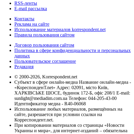
RSS-ленты
E-mail рассылка
Контакты
Реклама на сайте
Использование материалов korrespondent.net
Правила пользования сайтом
Договор пользования сайтом
Политика в сфере конфиденциальности и персональных
данных
Пользовательское соглашение
Редакция
© 2000-2026, Korrespondent.net
Субъект в сфере онлайн-медиа Название онлайн-медиа -
«КореспонденТ.net» Адрес: 02091, місто Київ,
ХАРКІВСЬКЕ ШОСЕ, будинок 172-Б, офіс 208/1 E-mail:
sunlight@mediadim.com.ua
Телефон: 044-205-43-00
Идентификатор медиа - R40-06068
Использование любых материалов, размещённых на
сайте, разрешается при условии ссылки на
Корреспондент.net.
При копировании материалов со страницы «Новости
Украины и мира», для интернет-изданий – обязательна