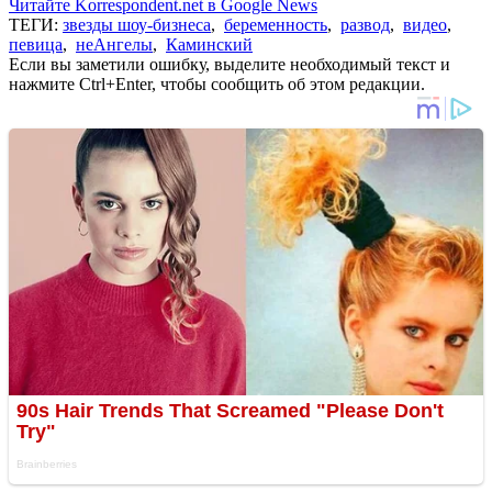
Читайте Korrespondent.net в Google News
ТЕГИ:
звезды шоу-бизнеса
,
беременность
,
развод
,
видео
,
певица
,
неАнгелы
,
Каминский
Если вы заметили ошибку, выделите необходимый текст и
нажмите Ctrl+Enter, чтобы сообщить об этом редакции.