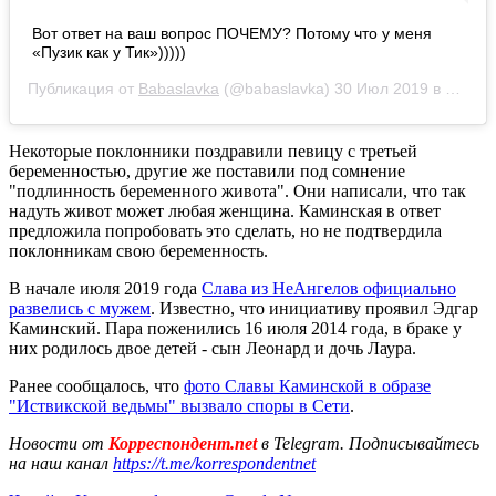
Вот ответ на ваш вопрос ПОЧЕМУ? Потому что у меня
«Пузик как у Тик»)))))
Публикация от
Babaslavka
(@babaslavka)
30 Июл 2019 в 7:40 PDT
Некоторые поклонники поздравили певицу с третьей
беременностью, другие же поставили под сомнение
"подлинность беременного живота". Они написали, что так
надуть живот может любая женщина. Каминская в ответ
предложила попробовать это сделать, но не подтвердила
поклонникам свою беременность.
В начале июля 2019 года
Слава из НеАнгелов официально
развелись с мужем
. Известно, что инициативу проявил Эдгар
Каминский. Пара поженились 16 июля 2014 года, в браке у
них родилось двое детей - сын Леонард и дочь Лаура.
Ранее сообщалось, что
фото Славы Каминской в образе
"Иствикской ведьмы" вызвало споры в Сети
.
Новости от
Корреспондент.net
в Telegram. Подписывайтесь
на наш канал
https://t.me/korrespondentnet