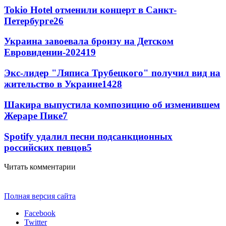
Tokio Hotel отменили концерт в Санкт-
Петербурге
26
Украина завоевала бронзу на Детском
Евровидении-2024
19
Экс-лидер "Ляписа Трубецкого" получил вид на
жительство в Украине
14
28
Шакира выпустила композицию об изменившем
Жераре Пике
7
Spotify удалил песни подсанкционных
российских певцов
5
Читать комментарии
Полная версия сайта
Facebook
Twitter