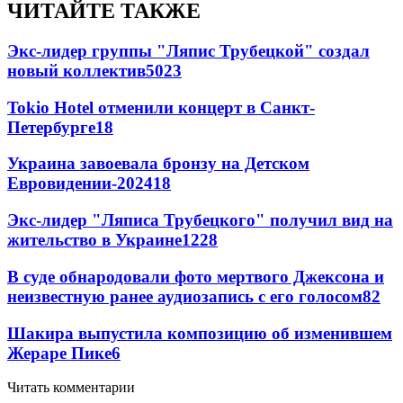
ЧИТАЙТЕ ТАКЖЕ
Экс-лидер группы "Ляпис Трубецкой" создал
новый коллектив
50
23
Tokio Hotel отменили концерт в Санкт-
Петербурге
18
Украина завоевала бронзу на Детском
Евровидении-2024
18
Экс-лидер "Ляписа Трубецкого" получил вид на
жительство в Украине
12
28
В суде обнародовали фото мертвого Джексона и
неизвестную ранее аудиозапись с его голосом
8
2
Шакира выпустила композицию об изменившем
Жераре Пике
6
Читать комментарии