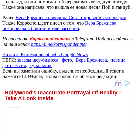
год назад, и они помогают ей переживать холодную погоду.
Также она написала, что вышла ее новая песня Пой и танцуй.
Ранее
Вера Брежнева покорила Сеть откровенным нарядом
.
Также Корреспондент писал о том, что
Вера Брежнева
позировала в бикини возле бассейна
.
Новости от
Корреспондент.net
в Telegram. Подписывайтесь
на наш канал
https://t.me/korrespondentnet
Читайте Korrespondent.net в Google News
ТЕГИ:
звезды шоу-бизнеса
,
фото
,
Вера Брежнева
,
певица
,
фотосессия
,
купальник
Если вы заметили ошибку, выделите необходимый текст и
нажмите Ctrl+Enter, чтобы сообщить об этом редакции.