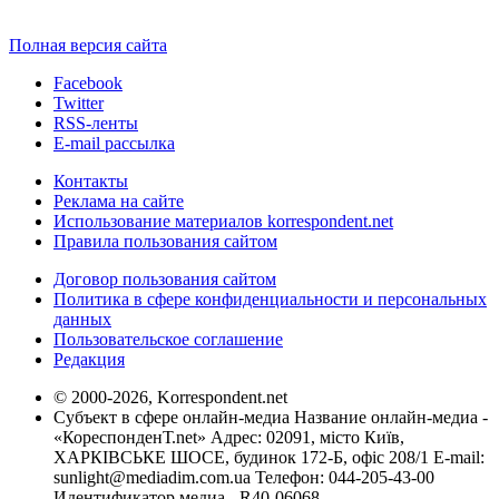
Полная версия сайта
Facebook
Twitter
RSS-ленты
E-mail рассылка
Контакты
Реклама на сайте
Использование материалов korrespondent.net
Правила пользования сайтом
Договор пользования сайтом
Политика в сфере конфиденциальности и персональных
данных
Пользовательское соглашение
Редакция
© 2000-2026, Korrespondent.net
Субъект в сфере онлайн-медиа Название онлайн-медиа -
«КореспонденТ.net» Адрес: 02091, місто Київ,
ХАРКІВСЬКЕ ШОСЕ, будинок 172-Б, офіс 208/1 E-mail:
sunlight@mediadim.com.ua
Телефон: 044-205-43-00
Идентификатор медиа - R40-06068