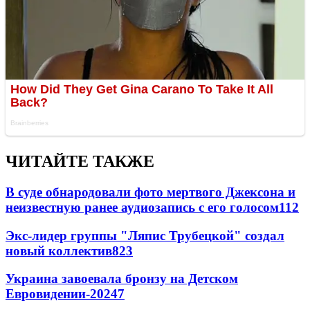
ЧИТАЙТЕ ТАКЖЕ
В суде обнародовали фото мертвого Джексона и
неизвестную ранее аудиозапись с его голосом
11
2
Экс-лидер группы "Ляпис Трубецкой" создал
новый коллектив
8
23
Украина завоевала бронзу на Детском
Евровидении-2024
7