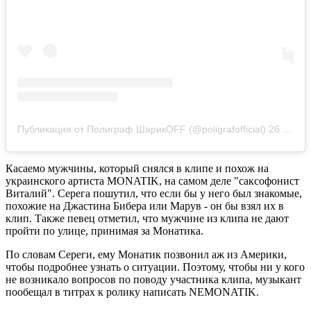
Публикация от Полиграф ШарикOFF (@poligrafofficial)
26 Ноя 2019 в 2:19 PST
Касаемо мужчины, который снялся в клипе и похож на
украинского артиста MONATIK, на самом деле "саксофонист
Виталий". Серега пошутил, что если бы у него был знакомые,
похожие на Джастина Бибера или Марув - он бы взял их в
клип. Также певец отметил, что мужчине из клипа не дают
пройти по улице, принимая за Монатика.
По словам Сереги, ему Монатик позвонил аж из Америки,
чтобы подробнее узнать о ситуации. Поэтому, чтобы ни у кого
не возникало вопросов по поводу участника клипа, музыкант
пообещал в титрах к ролику написать NEMONATIK.