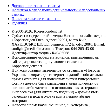
Договор пользования сайтом
Политика в сфере конфиденциальности и персональных
данных
Пользовательское соглашение
Редакция
© 2000-2026, Korrespondent.net
Субъект в сфере онлайн-медиа Название онлайн-медиа -
«КореспонденТ.net» Адрес: 02091, місто Київ,
ХАРКІВСЬКЕ ШОСЕ, будинок 172-Б, офіс 208/1 E-mail:
sunlight@mediadim.com.ua
Телефон: 044-205-43-00
Идентификатор медиа - R40-06068
Использование любых материалов, размещённых на
сайте, разрешается при условии ссылки на
Корреспондент.net.
При копировании материалов со страницы «Новости
Украины и мира», для интернет-изданий – обязательна
прямая открытая для поисковых систем гиперссылка.
Ссылка должна быть размещена в независимости от
полного либо частичного использования материалов.
Гиперссылка (для интернет- изданий) – должна быть
размещена в подзаголовке или в первом абзаце
материала.
Новости с пометками "Мнение", "Экспертиза",