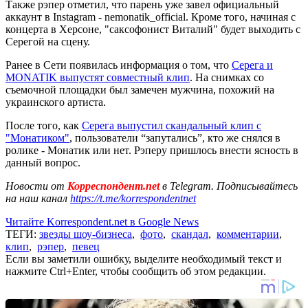
Также рэпер отметил, что парень уже завел официальный
аккаунт в Instagram - nemonatik_official. Кроме того, начиная с
концерта в Херсоне, "саксофонист Виталий" будет выходить с
Серегой на сцену.
Ранее в Сети появилась информация о том, что
Серега и
MONATIK выпустят совместный клип
. На снимках со
съемочной площадки был замечен мужчина, похожий на
украинского артиста.
После того, как
Серега выпустил скандальный клип с
"Монатиком"
, пользователи “запутались”, кто же снялся в
ролике - Монатик или нет. Рэперу пришлось внести ясность в
данный вопрос.
Новости от
Корреспондент.net
в Telegram. Подписывайтесь
на наш канал
https://t.me/korrespondentnet
Читайте Korrespondent.net в Google News
ТЕГИ:
звезды шоу-бизнеса
,
фото
,
скандал
,
комментарии
,
клип
,
рэпер
,
певец
Если вы заметили ошибку, выделите необходимый текст и
нажмите Ctrl+Enter, чтобы сообщить об этом редакции.