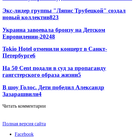
Экс-лидер группы "Ляпис Трубецкой" создал
новый коллектив
8
23
Украина завоевала бронзу на Детском
Евровидении-2024
8
Tokio Hotel отменили концерт в Санкт-
Петербурге
6
На 50 Cent подали в суд за пропаганду
гангстерского образа жизни
5
В шоу Голос. Дети победил Александр
Зазарашвили
4
Читать комментарии
Полная версия сайта
Facebook