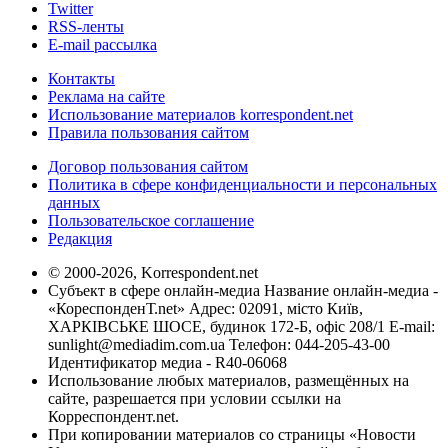
Twitter
RSS-ленты
E-mail рассылка
Контакты
Реклама на сайте
Использование материалов korrespondent.net
Правила пользования сайтом
Договор пользования сайтом
Политика в сфере конфиденциальности и персональных
данных
Пользовательское соглашение
Редакция
© 2000-2026, Korrespondent.net
Субъект в сфере онлайн-медиа Название онлайн-медиа -
«КореспонденТ.net» Адрес: 02091, місто Київ,
ХАРКІВСЬКЕ ШОСЕ, будинок 172-Б, офіс 208/1 E-mail:
sunlight@mediadim.com.ua
Телефон: 044-205-43-00
Идентификатор медиа - R40-06068
Использование любых материалов, размещённых на
сайте, разрешается при условии ссылки на
Корреспондент.net.
При копировании материалов со страницы «Новости