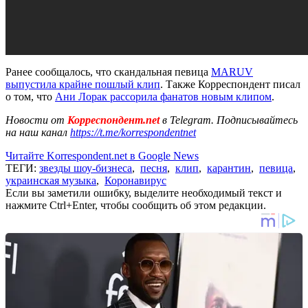
Ранее сообщалось, что скандальная певица
MARUV
выпустила крайне пошлый клип
. Также Корреспондент писал
о том, что
Ани Лорак рассорила фанатов новым клипом
.
Новости от
Корреспондент.net
в Telegram. Подписывайтесь
на наш канал
https://t.me/korrespondentnet
Читайте Korrespondent.net в Google News
ТЕГИ:
звезды шоу-бизнеса
,
песня
,
клип
,
карантин
,
певица
,
украинская музыка
,
Коронавирус
Если вы заметили ошибку, выделите необходимый текст и
нажмите Ctrl+Enter, чтобы сообщить об этом редакции.