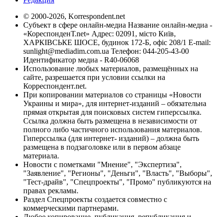
© 2000-2026, Korrespondent.net
Субъект в сфере онлайн-медиа Название онлайн-медиа -
«КореспонденТ.net» Адрес: 02091, місто Київ,
ХАРКІВСЬКЕ ШОСЕ, будинок 172-Б, офіс 208/1 E-mail:
sunlight@mediadim.com.ua
Телефон: 044-205-43-00
Идентификатор медиа - R40-06068
Использование любых материалов, размещённых на
сайте, разрешается при условии ссылки на
Корреспондент.net.
При копировании материалов со страницы «Новости
Украины и мира», для интернет-изданий – обязательна
прямая открытая для поисковых систем гиперссылка.
Ссылка должна быть размещена в независимости от
полного либо частичного использования материалов.
Гиперссылка (для интернет- изданий) – должна быть
размещена в подзаголовке или в первом абзаце
материала.
Новости с пометками "Мнение", "Экспертиза",
"Заявление", "Регионы", "Деньги", "Власть", "Выборы",
"Тест-драйв", "Спецпроекты", "Промо" публикуются на
правах рекламы.
Раздел Спецпроекты создается совместно с
коммерческими партнерами.
Любое копирование, публикация, републикация и