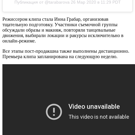
Публикация от @tarabarova
26 Мар 2020 в 11:29 PDT
Режиссером клипа стала Инна Грабар, организовав
тщательную подготовку. Участники съемочной группы
обсуждали образы и макияж, повторяли танцевальные
движения, выбирали локации и ракурсы исключительно в
онлайн-режиме.
Все этапы пост-продакшна также выполнены дистанционно.
Премьера клипа запланирована на следующую неделю.