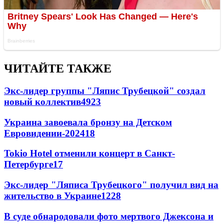
ЧИТАЙТЕ ТАКЖЕ
Экс-лидер группы "Ляпис Трубецкой" создал
новый коллектив
49
23
Украина завоевала бронзу на Детском
Евровидении-2024
18
Tokio Hotel отменили концерт в Санкт-
Петербурге
17
Экс-лидер "Ляписа Трубецкого" получил вид на
жительство в Украине
12
28
В суде обнародовали фото мертвого Джексона и