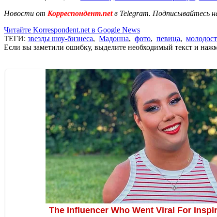
Новости от
Корреспондент.net
в Telegram. Подписывайтесь н
Читайте Korrespondent.net в Google News
ТЕГИ:
звезды шоу-бизнеса
,
Мадонна
,
фото
,
певица
,
молодос
Если вы заметили ошибку, выделите необходимый текст и нажми