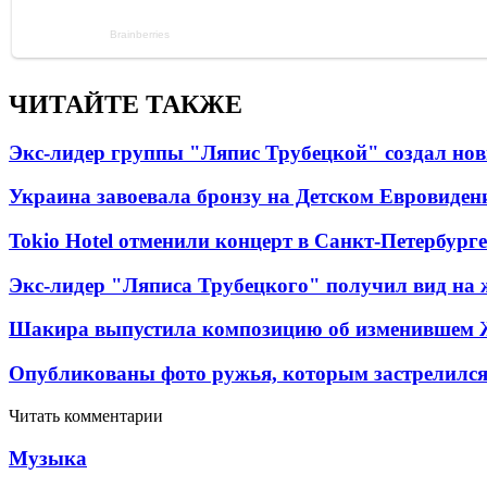
ЧИТАЙТЕ ТАКЖЕ
Экс-лидер группы "Ляпис Трубецкой" создал но
Украина завоевала бронзу на Детском Евровиден
Tokio Hotel отменили концерт в Санкт-Петербурге
Экс-лидер "Ляписа Трубецкого" получил вид на 
Шакира выпустила композицию об изменившем 
Опубликованы фото ружья, которым застрелился
Читать комментарии
Музыка