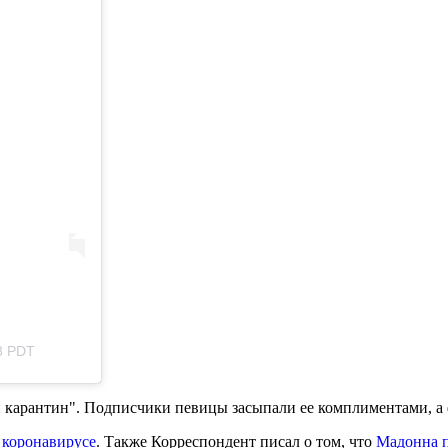
8 PDT
арантин". Подписчики певицы засыпали ее комплиментами, а ф
 коронавирусе
. Также Корреспондент писал о том, что
Мадонна п