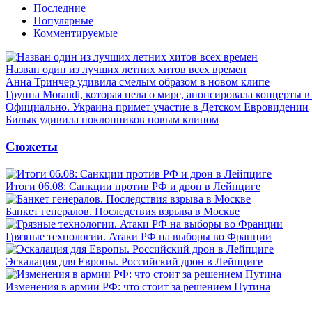
Последние
Популярные
Комментируемые
Назван один из лучших летних хитов всех времен
Анна Тринчер удивила смелым образом в новом клипе
Группа Morandi, которая пела о мире, анонсировала концерты 
Официально. Украина примет участие в Детском Евровидении
Билык удивила поклонников новым клипом
Сюжеты
Итоги 06.08: Санкции против РФ и дрон в Лейпциге
Банкет генералов. Последствия взрыва в Москве
Грязные технологии. Атаки РФ на выборы во Франции
Эскалация для Европы. Российский дрон в Лейпциге
Изменения в армии РФ: что стоит за решением Путина