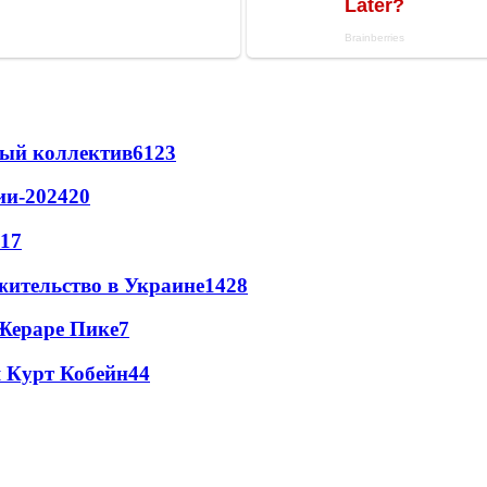
вый коллектив
61
23
ии-2024
20
17
жительство в Украине
14
28
Жераре Пике
7
 Курт Кобейн
4
4