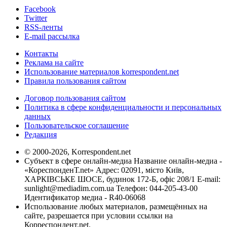
Facebook
Twitter
RSS-ленты
E-mail рассылка
Контакты
Реклама на сайте
Использование материалов korrespondent.net
Правила пользования сайтом
Договор пользования сайтом
Политика в сфере конфиденциальности и персональных
данных
Пользовательское соглашение
Редакция
© 2000-2026, Korrespondent.net
Субъект в сфере онлайн-медиа Название онлайн-медиа -
«КореспонденТ.net» Адрес: 02091, місто Київ,
ХАРКІВСЬКЕ ШОСЕ, будинок 172-Б, офіс 208/1 E-mail:
sunlight@mediadim.com.ua
Телефон: 044-205-43-00
Идентификатор медиа - R40-06068
Использование любых материалов, размещённых на
сайте, разрешается при условии ссылки на
Корреспондент.net.