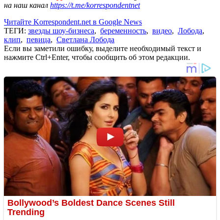
на наш канал
https://t.me/korrespondentnet
Читайте Korrespondent.net в Google News
ТЕГИ:
звезды шоу-бизнеса
,
беременность
,
видео
,
Лобода
,
клип
,
певица
,
Светлана Лобода
Если вы заметили ошибку, выделите необходимый текст и
нажмите Ctrl+Enter, чтобы сообщить об этом редакции.