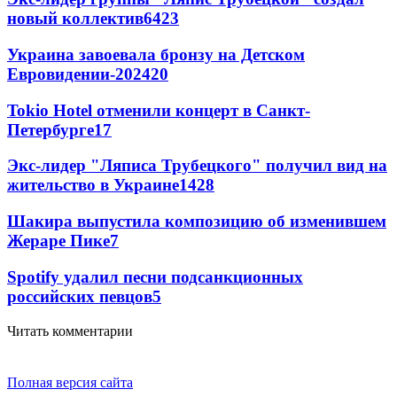
новый коллектив
64
23
Украина завоевала бронзу на Детском
Евровидении-2024
20
Tokio Hotel отменили концерт в Санкт-
Петербурге
17
Экс-лидер "Ляписа Трубецкого" получил вид на
жительство в Украине
14
28
Шакира выпустила композицию об изменившем
Жераре Пике
7
Spotify удалил песни подсанкционных
российских певцов
5
Читать комментарии
Полная версия сайта