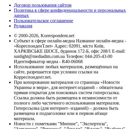
Договор пользования сайтом
Политика в сфере конфиденциальности и персональных
данных
Пользовательское соглашение
Редакция
© 2000-2026, Korrespondent.net
Субъект в сфере онлайн-медиа Название онлайн-медиа -
«КореспонденТ.net» Адрес: 02091, місто Київ,
ХАРКІВСЬКЕ ШОСЕ, будинок 172-Б, офіс 208/1 E-mail:
sunlight@mediadim.com.ua
Телефон: 044-205-43-00
Идентификатор медиа - R40-06068
Использование любых материалов, размещённых на
сайте, разрешается при условии ссылки на
Корреспондент.net.
При копировании материалов со страницы «Новости
Украины и мира», для интернет-изданий – обязательна
прямая открытая для поисковых систем гиперссылка.
Ссылка должна быть размещена в независимости от
полного либо частичного использования материалов.
Гиперссылка (для интернет- изданий) – должна быть
размещена в подзаголовке или в первом абзаце
материала.
Новости с пометками "Мнение", "Экспертиза",
"Заявление", "Регионы", "Деньги", "Власть", "Выборы",