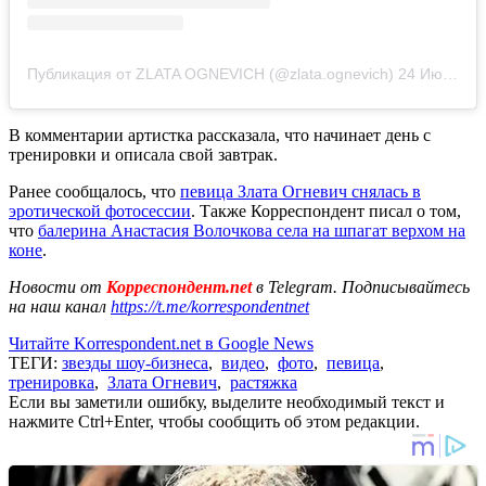
Публикация от ZLATA OGNEVICH (@zlata.ognevich)
24 Июн 2020 в 12:01 PDT
В комментарии артистка рассказала, что начинает день с
тренировки и описала свой завтрак.
Ранее сообщалось, что
певица Злата Огневич снялась в
эротической фотосессии
. Также Корреспондент писал о том,
что
балерина Анастасия Волочкова села на шпагат верхом на
коне
.
Новости от
Корреспондент.net
в Telegram. Подписывайтесь
на наш канал
https://t.me/korrespondentnet
Читайте Korrespondent.net в Google News
ТЕГИ:
звезды шоу-бизнеса
,
видео
,
фото
,
певица
,
тренировка
,
Злата Огневич
,
растяжка
Если вы заметили ошибку, выделите необходимый текст и
нажмите Ctrl+Enter, чтобы сообщить об этом редакции.