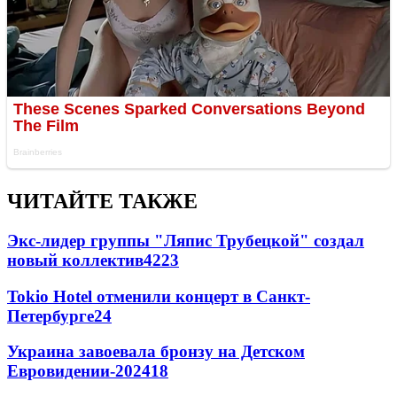
ЧИТАЙТЕ ТАКЖЕ
Экс-лидер группы "Ляпис Трубецкой" создал
новый коллектив
42
23
Tokio Hotel отменили концерт в Санкт-
Петербурге
24
Украина завоевала бронзу на Детском
Евровидении-2024
18