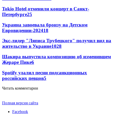
Tokio Hotel отменили концерт в Санкт-
Петербурге
25
Украина завоевала бронзу на Детском
Евровидении-2024
18
Экс-лидер "Ляписа Трубецкого" получил вид на
жительство в Украине
10
28
Шакира выпустила композицию об изменившем
Жераре Пике
6
Spotify удалил песни подсанкционных
российских певцов
5
Читать комментарии
Полная версия сайта
Facebook