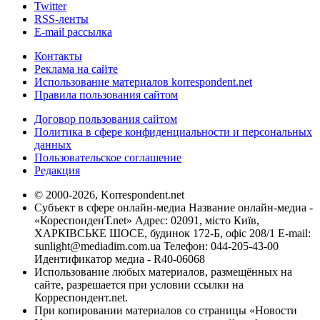
Twitter
RSS-ленты
E-mail рассылка
Контакты
Реклама на сайте
Использование материалов korrespondent.net
Правила пользования сайтом
Договор пользования сайтом
Политика в сфере конфиденциальности и персональных
данных
Пользовательское соглашение
Редакция
© 2000-2026, Korrespondent.net
Субъект в сфере онлайн-медиа Название онлайн-медиа -
«КореспонденТ.net» Адрес: 02091, місто Київ,
ХАРКІВСЬКЕ ШОСЕ, будинок 172-Б, офіс 208/1 E-mail:
sunlight@mediadim.com.ua
Телефон: 044-205-43-00
Идентификатор медиа - R40-06068
Использование любых материалов, размещённых на
сайте, разрешается при условии ссылки на
Корреспондент.net.
При копировании материалов со страницы «Новости