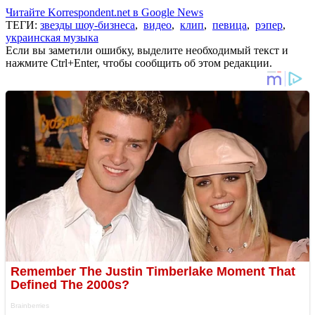
Читайте Korrespondent.net в Google News
ТЕГИ:
звезды шоу-бизнеса
,
видео
,
клип
,
певица
,
рэпер
,
украинская музыка
Если вы заметили ошибку, выделите необходимый текст и
нажмите Ctrl+Enter, чтобы сообщить об этом редакции.