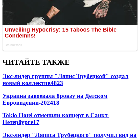
ЧИТАЙТЕ ТАКЖЕ
Экс-лидер группы "Ляпис Трубецкой" создал
новый коллектив
48
23
Украина завоевала бронзу на Детском
Евровидении-2024
18
Tokio Hotel отменили концерт в Санкт-
Петербурге
17
Экс-лидер "Ляписа Трубецкого" получил вид на