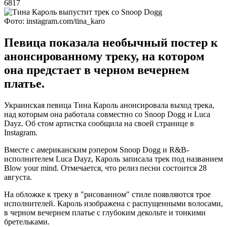
6817
Фото: instagram.com/tina_karo
Певица показала необычный постер к
анонсированному треку, на котором
она предстает в черном вечернем
платье.
Украинская певица Тина Кароль анонсировала выход трека,
над которым она работала совместно со Snoop Dogg и Luca
Dayz. Об єтом артистка сообщила на своей странице в
Instagram.
Вместе с американским рэпером Snoop Dogg и R&B-
исполнителем Luca Dayz, Кароль записала трек под названием
Blow your mind. Отмечается, что релиз песни состоится 28
августа.
На обложке к треку в "рисованном" стиле появляются трое
исполнителей. Кароль изображена с распущенными волосами,
в черном вечернем платье с глубоким декольте и тонкими
бретельками.