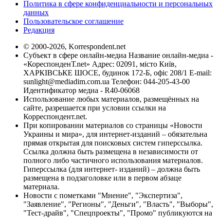
Политика в сфере конфиденциальности и персональных
данных
Пользовательское соглашение
Редакция
© 2000-2026, Korrespondent.net
Субъект в сфере онлайн-медиа Название онлайн-медиа -
«КореспонденТ.net» Адрес: 02091, місто Київ,
ХАРКІВСЬКЕ ШОСЕ, будинок 172-Б, офіс 208/1 E-mail:
sunlight@mediadim.com.ua
Телефон: 044-205-43-00
Идентификатор медиа - R40-06068
Использование любых материалов, размещённых на
сайте, разрешается при условии ссылки на
Корреспондент.net.
При копировании материалов со страницы «Новости
Украины и мира», для интернет-изданий – обязательна
прямая открытая для поисковых систем гиперссылка.
Ссылка должна быть размещена в независимости от
полного либо частичного использования материалов.
Гиперссылка (для интернет- изданий) – должна быть
размещена в подзаголовке или в первом абзаце
материала.
Новости с пометками "Мнение", "Экспертиза",
"Заявление", "Регионы", "Деньги", "Власть", "Выборы",
"Тест-драйв", "Спецпроекты", "Промо" публикуются на