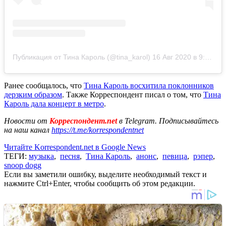
Публикация от Тина Кароль (@tina_karol)
16 Авг 2020 в 9:37 PDT
Ранее сообщалось, что
Тина Кароль восхитила поклонников
дерзким образом
. Также Корреспондент писал о том, что
Тина
Кароль дала концерт в метро
.
Новости от
Корреспондент.net
в Telegram. Подписывайтесь
на наш канал
https://t.me/korrespondentnet
Читайте Korrespondent.net в Google News
ТЕГИ:
музыка
,
песня
,
Тина Кароль
,
анонс
,
певица
,
рэпер
,
snoop dogg
Если вы заметили ошибку, выделите необходимый текст и
нажмите Ctrl+Enter, чтобы сообщить об этом редакции.