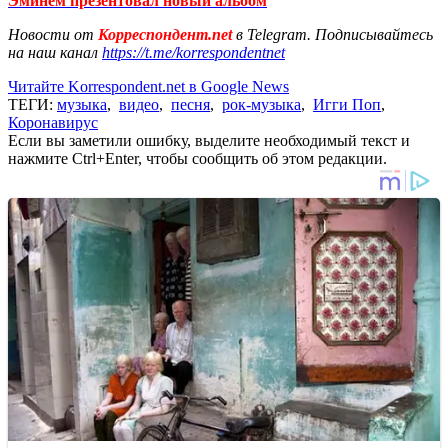
Эминем презентовал новый альбом
Новости от
Корреспондент.net
в Telegram. Подписывайтесь
на наш канал
https://t.me/korrespondentnet
Читайте Korrespondent.net в Google News
ТЕГИ:
музыка
,
видео
,
песня
,
рок-музыка
,
Игги Поп
,
Коронавирус
Если вы заметили ошибку, выделите необходимый текст и
нажмите Ctrl+Enter, чтобы сообщить об этом редакции.