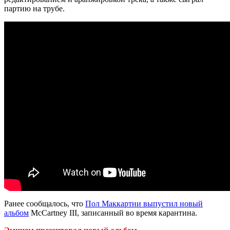
партию на трубе.
Ранее сообщалось, что
Пол Маккартни выпустил новый
альбом
McCartney III, записанный во время карантина.