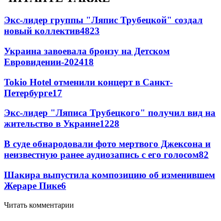
Экс-лидер группы "Ляпис Трубецкой" создал
новый коллектив
48
23
Украина завоевала бронзу на Детском
Евровидении-2024
18
Tokio Hotel отменили концерт в Санкт-
Петербурге
17
Экс-лидер "Ляписа Трубецкого" получил вид на
жительство в Украине
12
28
В суде обнародовали фото мертвого Джексона и
неизвестную ранее аудиозапись с его голосом
8
2
Шакира выпустила композицию об изменившем
Жераре Пике
6
Читать комментарии