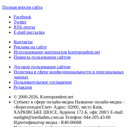
Полная версия сайта
Facebook
Twitter
RSS-ленты
E-mail рассылка
Контакты
Реклама на сайте
Использование материалов korrespondent.net
Правила пользования сайтом
Договор пользования сайтом
Политика в сфере конфиденциальности и персональных
данных
Пользовательское соглашение
Редакция
© 2000-2026, Korrespondent.net
Субъект в сфере онлайн-медиа Название онлайн-медиа -
«КореспонденТ.net» Адрес: 02091, місто Київ,
ХАРКІВСЬКЕ ШОСЕ, будинок 172-Б, офіс 208/1 E-mail:
sunlight@mediadim.com.ua
Телефон: 044-205-43-00
Идентификатор медиа - R40-06068