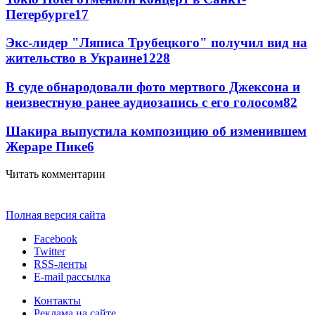
Петербурге
17
Экс-лидер "Ляписа Трубецкого" получил вид на
жительство в Украине
12
28
В суде обнародовали фото мертвого Джексона и
неизвестную ранее аудиозапись с его голосом
8
2
Шакира выпустила композицию об изменившем
Жераре Пике
6
Читать комментарии
Полная версия сайта
Facebook
Twitter
RSS-ленты
E-mail рассылка
Контакты
Реклама на сайте