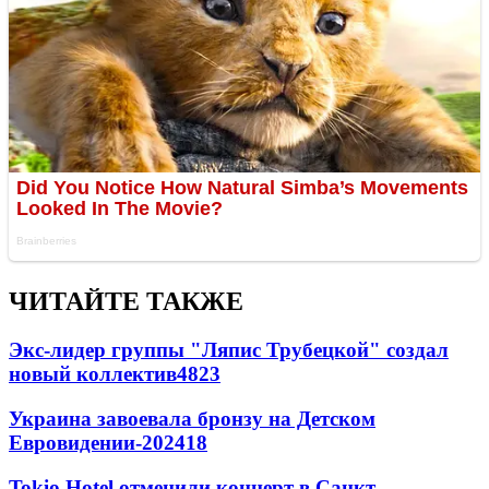
ЧИТАЙТЕ ТАКЖЕ
Экс-лидер группы "Ляпис Трубецкой" создал
новый коллектив
48
23
Украина завоевала бронзу на Детском
Евровидении-2024
18
Tokio Hotel отменили концерт в Санкт-