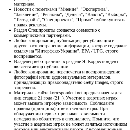
материала.
Новости с пометками "Мнение", "Экспертиза",
"Заявление", "Регионы", "Деньги", "Власть", "Выборы",
"Тест-драйв", "Спецпроекты", "Промо" публикуются на
правах рекламы.
Раздел Спецпроекты создается совместно с
коммерческими партнерами.
Любое копирование, публикация, републикация и
другое распространение информации, которое содержит
ссылку на "Интерфакс-Украина", EPA / UPG, строго
воспрещается.
Владелец веб-страницы в разделе Я- Корреспондент
является автор публикации.
Любое копирование, перепечатка и воспроизведение
фотографий и/или аудиовизуальных материалов,
принадлежащих правообладателю Getty Images, строго
запрещено.
Материалы сайта korrespondent.net предназначены для
лиц старше 21 года (21+). Участие в азартных играх
может вызвать игровую зависимость. Соблюдайте
правила (принципы) ответственной игры. При
обнаружении первых признаков зависимости
немедленно обратитесь к специалисту. Помните, что
участие в азартных играх не может являться источником
доходов или альтернативой работе. Информационный