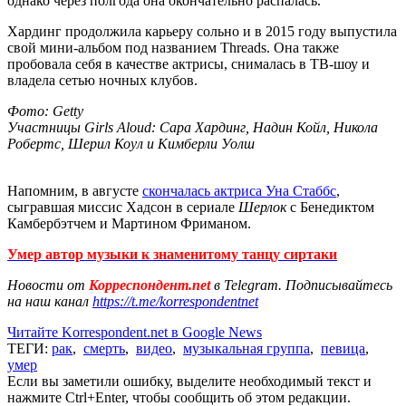
однако через полгода она окончательно распалась.
Хардинг продолжила карьеру сольно и в 2015 году выпустила
свой мини-альбом под названием Threads. Она также
пробовала себя в качестве актрисы, снималась в ТВ-шоу и
владела сетью ночных клубов.
Фото: Getty
Участницы Girls Aloud: Сара Хардинг, Надин Койл, Никола
Робертс, Шерил Коул и Кимберли Уолш
Напомним, в августе
скончалась актриса Уна Стаббс
,
сыгравшая миссис Хадсон в сериале
Шерлок
с Бенедиктом
Камбербэтчем и Мартином Фриманом.
Умер автор музыки к знаменитому танцу сиртаки
Новости от
Корреспондент.net
в Telegram. Подписывайтесь
на наш канал
https://t.me/korrespondentnet
Читайте Korrespondent.net в Google News
ТЕГИ:
рак
,
смерть
,
видео
,
музыкальная группа
,
певица
,
умер
Если вы заметили ошибку, выделите необходимый текст и
нажмите Ctrl+Enter, чтобы сообщить об этом редакции.