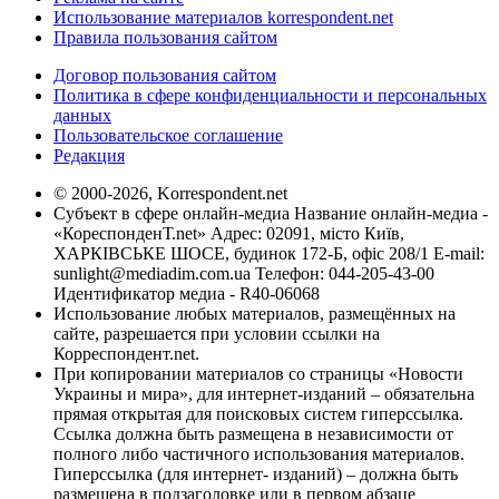
Использование материалов korrespondent.net
Правила пользования сайтом
Договор пользования сайтом
Политика в сфере конфиденциальности и персональных
данных
Пользовательское соглашение
Редакция
© 2000-2026, Korrespondent.net
Субъект в сфере онлайн-медиа Название онлайн-медиа -
«КореспонденТ.net» Адрес: 02091, місто Київ,
ХАРКІВСЬКЕ ШОСЕ, будинок 172-Б, офіс 208/1 E-mail:
sunlight@mediadim.com.ua
Телефон: 044-205-43-00
Идентификатор медиа - R40-06068
Использование любых материалов, размещённых на
сайте, разрешается при условии ссылки на
Корреспондент.net.
При копировании материалов со страницы «Новости
Украины и мира», для интернет-изданий – обязательна
прямая открытая для поисковых систем гиперссылка.
Ссылка должна быть размещена в независимости от
полного либо частичного использования материалов.
Гиперссылка (для интернет- изданий) – должна быть
размещена в подзаголовке или в первом абзаце