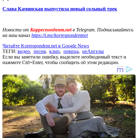
Слава Каминская выпустила новый сольный трек
Новости от
Корреспондент.net
в Telegram. Подписывайтесь
на наш канал
https://t.me/korrespondentnet
Читайте Korrespondent.net в Google News
ТЕГИ:
видео
,
песня
,
клип
,
певица
,
неАнгелы
Если вы заметили ошибку, выделите необходимый текст и
нажмите Ctrl+Enter, чтобы сообщить об этом редакции.