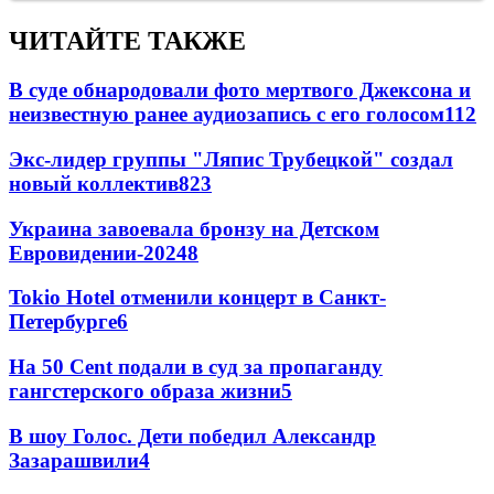
ЧИТАЙТЕ ТАКЖЕ
В суде обнародовали фото мертвого Джексона и
неизвестную ранее аудиозапись с его голосом
11
2
Экс-лидер группы "Ляпис Трубецкой" создал
новый коллектив
8
23
Украина завоевала бронзу на Детском
Евровидении-2024
8
Tokio Hotel отменили концерт в Санкт-
Петербурге
6
На 50 Cent подали в суд за пропаганду
гангстерского образа жизни
5
В шоу Голос. Дети победил Александр
Зазарашвили
4