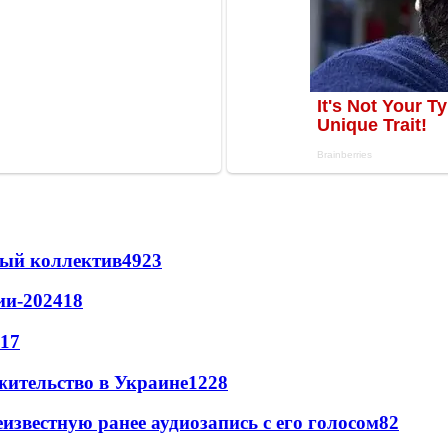
вый коллектив
49
23
ии-2024
18
17
жительство в Украине
12
28
известную ранее аудиозапись с его голосом
8
2