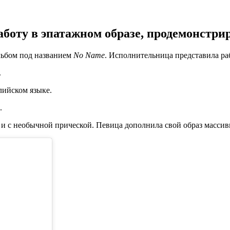
боту в эпатажном образе, продемонстри
ьбом под названием
No Name
. Исполнительница представила раб
.
лийском языке.
.
 и с необычной прической. Певица дополнила свой образ массив