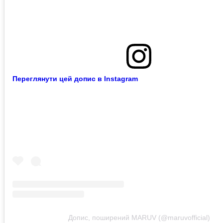
Переглянути цей допис в Instagram
Допис, поширений MARUV (@maruvofficial)