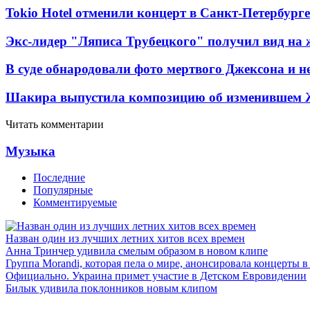
Tokio Hotel отменили концерт в Санкт-Петербурге
Экс-лидер "Ляписа Трубецкого" получил вид на 
В суде обнародовали фото мертвого Джексона и не
Шакира выпустила композицию об изменившем 
Читать комментарии
Музыка
Последние
Популярные
Комментируемые
Назван один из лучших летних хитов всех времен
Анна Тринчер удивила смелым образом в новом клипе
Группа Morandi, которая пела о мире, анонсировала концерты 
Официально. Украина примет участие в Детском Евровидении
Билык удивила поклонников новым клипом