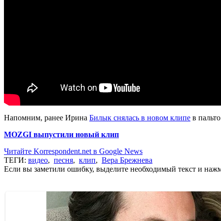
Напомним, ранее Ирина
Билык снялась в новом клипе
в пальто
MOZGI выпустили новый клип
Читайте Korrespondent.net в Google News
ТЕГИ:
видео
,
песня
,
клип
,
Вера Брежнева
Если вы заметили ошибку, выделите необходимый текст и нажми