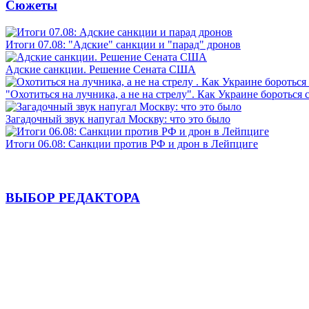
Сюжеты
Итоги 07.08: "Адские" санкции и "парад" дронов
Адские санкции. Решение Сената США
"Охотиться на лучника, а не на стрелу". Как Украине бороться 
Загадочный звук напугал Москву: что это было
Итоги 06.08: Санкции против РФ и дрон в Лейпциге
ВЫБОР РЕДАКТОРА