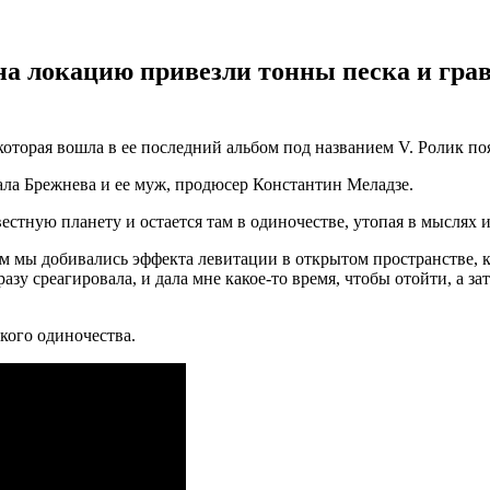
на локацию привезли тонны песка и гра
 которая вошла в ее последний альбом под названием V. Ролик п
ла Брежнева и ее муж, продюсер Константин Меладзе.
естную планету и остается там в одиночестве, утопая в мыслях 
м мы добивались эффекта левитации в открытом пространстве, ког
зу среагировала, и дала мне какое-то время, чтобы отойти, а зате
ского одиночества.