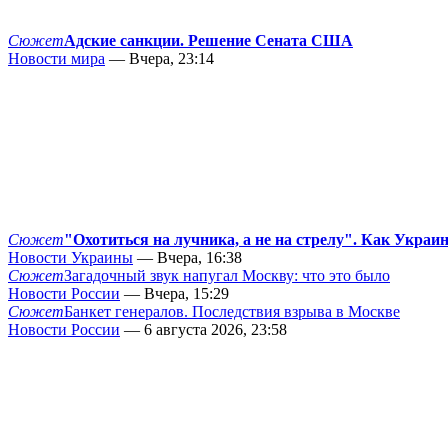
Сюжет
Адские санкции. Решение Сената США
Новости мира
— Вчера, 23:14
Сюжет
"Охотиться на лучника, а не на стрелу". Как Украи
Новости Украины
— Вчера, 16:38
Сюжет
Загадочный звук напугал Москву: что это было
Новости России
— Вчера, 15:29
Сюжет
Банкет генералов. Последствия взрыва в Москве
Новости России
— 6 августа 2026, 23:58