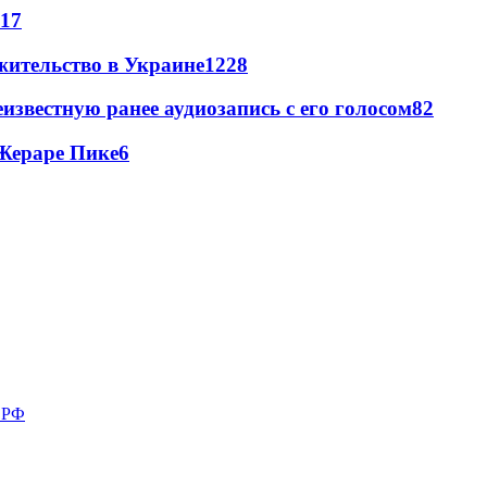
17
жительство в Украине
12
28
известную ранее аудиозапись с его голосом
8
2
Жераре Пике
6
в РФ