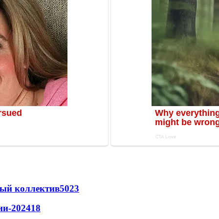
вый коллектив
50
23
ии-2024
18