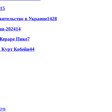
15
жительство в Украине
14
28
ии-2024
14
Жераре Пике
7
 Курт Кобейн
4
4
в РФ