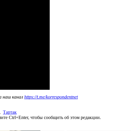
а наш канал
https://t.me/korrespondentnet
,
Тартак
те Ctrl+Enter, чтобы сообщить об этом редакции.