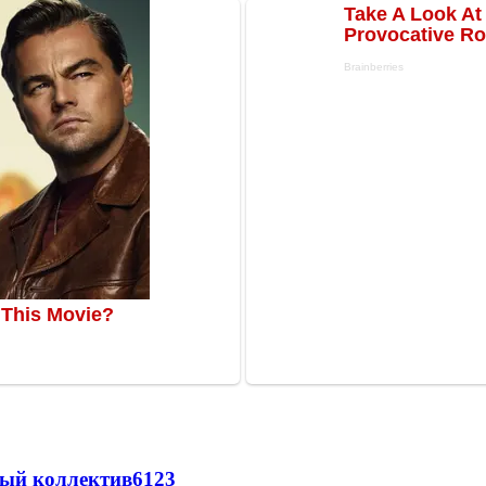
вый коллектив
61
23