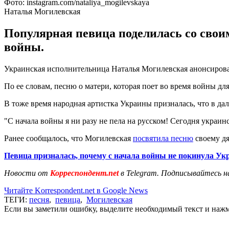
Фото: instagram.com/nataliya_mogilevskaya
Наталья Могилевская
Популярная певица поделилась со своим
войны.
Украинская исполнительница Наталья Могилевская анонсирова
По ее словам, песню о матери, которая поет во время войны д
В тоже время народная артистка Украины призналась, что в д
"С начала войны я ни разу не пела на русском! Сегодня украинск
Ранее сообщалось, что Могилевская
посвятила песню
своему дя
Певица призналась, почему с начала войны не покинула Ук
Новости от
Корреспондент.net
в Telegram. Подписывайтесь н
Читайте Korrespondent.net в Google News
ТЕГИ:
песня
,
певица
,
Могилевская
Если вы заметили ошибку, выделите необходимый текст и нажми