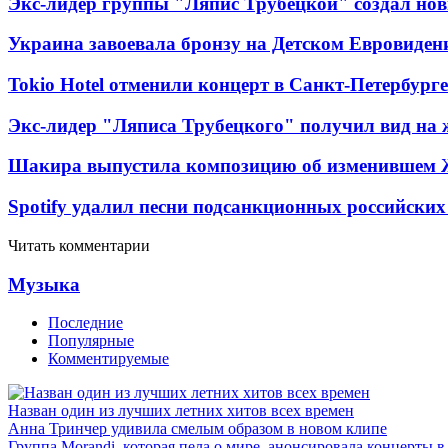
Экс-лидер группы "Ляпис Трубецкой" создал но
Украина завоевала бронзу на Детском Евровиден
Tokio Hotel отменили концерт в Санкт-Петербурге
Экс-лидер "Ляписа Трубецкого" получил вид на 
Шакира выпустила композицию об изменившем 
Spotify удалил песни подсанкционных российских
Читать комментарии
Музыка
Последние
Популярные
Комментируемые
Назван один из лучших летних хитов всех времен
Анна Тринчер удивила смелым образом в новом клипе
Группа Morandi, которая пела о мире, анонсировала концерты 