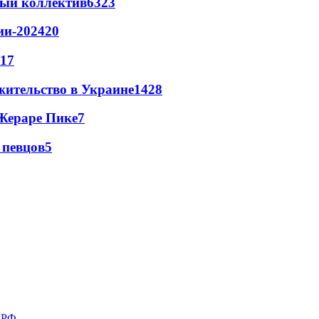
вый коллектив
63
23
ии-2024
20
17
жительство в Украине
14
28
Жераре Пике
7
 певцов
5
в РФ