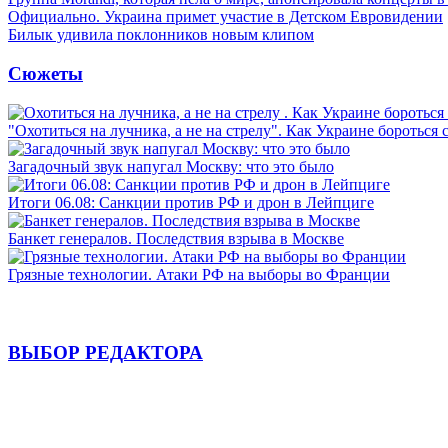
Официально. Украина примет участие в Детском Евровидении
Билык удивила поклонников новым клипом
Сюжеты
"Охотиться на лучника, а не на стрелу". Как Украине бороться 
Загадочный звук напугал Москву: что это было
Итоги 06.08: Санкции против РФ и дрон в Лейпциге
Банкет генералов. Последствия взрыва в Москве
Грязные технологии. Атаки РФ на выборы во Франции
ВЫБОР РЕДАКТОРА