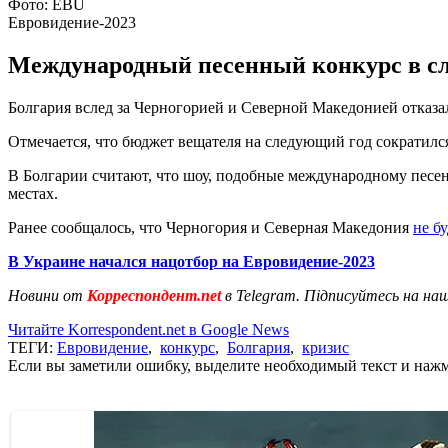
Фото: EBU
Евровидение-2023
Международный песенный конкурс в след
Болгария вслед за Черногорией и Северной Македонией отказа
Отмечается, что бюджет вещателя на следующий год сократился 
В Болгарии считают, что шоу, подобные международному песен
местах.
Ранее сообщалось, что Черногория и Северная Македония
не б
В Украине начался нацотбор на Евровидение-2023
Новини от
Корреспондент.net
в Telegram. Підписуйтесь на на
Читайте Korrespondent.net в Google News
ТЕГИ:
Евровидение
,
конкурс
,
Болгария
,
кризис
Если вы заметили ошибку, выделите необходимый текст и нажми