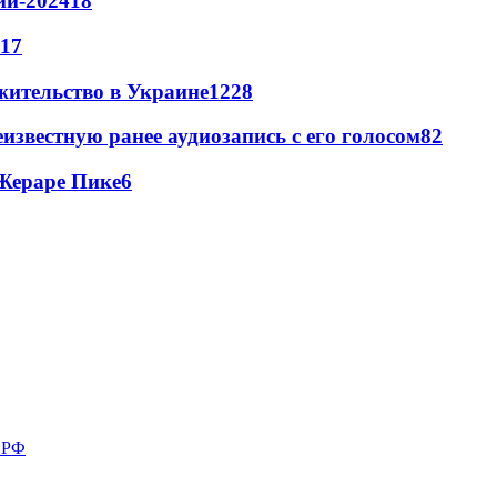
ии-2024
18
17
жительство в Украине
12
28
известную ранее аудиозапись с его голосом
8
2
Жераре Пике
6
в РФ