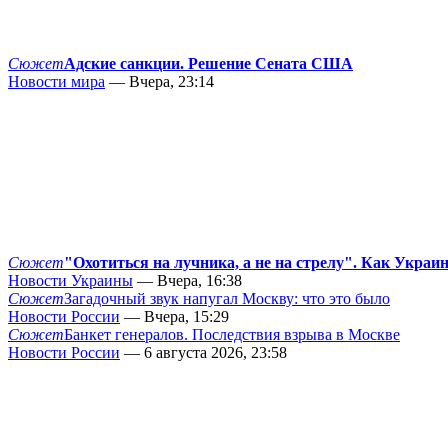
Сюжет
Адские санкции. Решение Сената США
Новости мира
— Вчера, 23:14
Сюжет
"Охотиться на лучника, а не на стрелу". Как Украи
Новости Украины
— Вчера, 16:38
Сюжет
Загадочный звук напугал Москву: что это было
Новости России
— Вчера, 15:29
Сюжет
Банкет генералов. Последствия взрыва в Москве
Новости России
— 6 августа 2026, 23:58