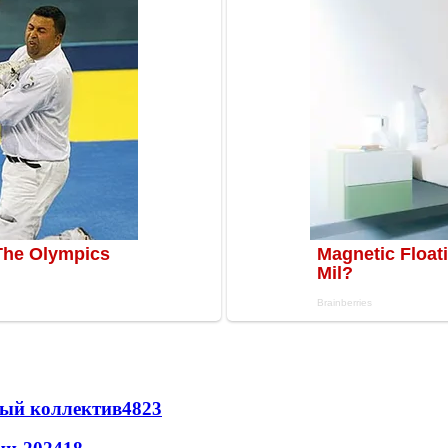
вый коллектив
48
23