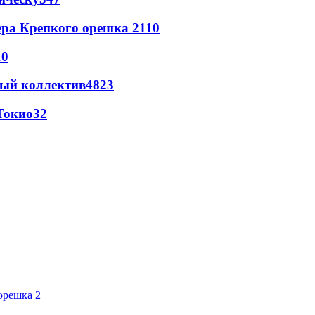
ера Крепкого орешка 2
110
10
вый коллектив
48
23
Токио
32
орешка 2