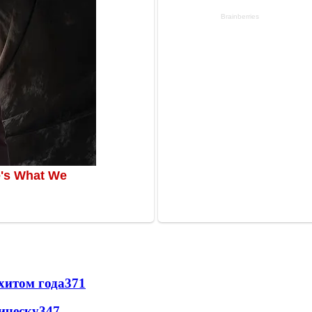
хитом года
371
ическу
347