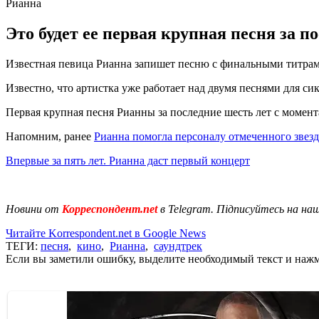
Рианна
Это будет ее первая крупная песня за п
Известная певица Рианна запишет песню с финальными титрами
Известно, что артистка уже работает над двумя песнями для си
Первая крупная песня Рианны за последние шесть лет с момента
Напомним, ранее
Рианна помогла персоналу отмеченного зве
Впервые за пять лет. Рианна даст первый концерт
Новини от
Корреспондент.net
в Telegram. Підписуйтесь на на
Читайте Korrespondent.net в Google News
ТЕГИ:
песня
,
кино
,
Рианна
,
саундтрек
Если вы заметили ошибку, выделите необходимый текст и нажми