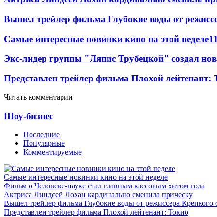
Вышел трейлер фильма Глубокие воды от режисс
Самые интересные новинки кино на этой неделе
1
Экс-лидер группы "Ляпис Трубецкой" создал но
Представлен трейлер фильма Плохой лейтенант: 
Читать комментарии
Шоу-бизнес
Последние
Популярные
Комментируемые
Самые интересные новинки кино на этой неделе
Фильм о Человеке-пауке стал главным кассовым хитом года
Актриса Линдсей Лохан кардинально сменила прическу
Вышел трейлер фильма Глубокие воды от режиссера Крепкого 
Представлен трейлер фильма Плохой лейтенант: Токио