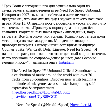
"Трек Воин с сегодняшнего дня официально один из
саундтреков в компьютерной игре Need For Speed Unbound.
История из 2007-го, когда я геймила и даже не могла
представить, что моя музыка будет звучать в такого масштаба
играх. Мне 13. Отпрашиваюсь с последнего урока, потому что
мне очень плохо…Прихожу к порогу дома и падаю без
сознания. Родители вызывают врача - аппендицит, надо
вырезать. Все благополучно, успели. Только надо теперь дома
месяц потусоваться аккуратно. Мне делают подарок -
проводят интернет. Отсюдаиначинаетсядляменямиригр:
Counter-Strike, War Craft, Dota, Lineage, Need for Speed... Я
начинаю играть, понимаю, что это отдельный мир и что очень
часто музыкальное сопровождение решает, давая особые
эмоции игроку", - написала она в
Instagram
.
The Need for Speed™ Unbound Official Soundtrack is
a celebration of music around the world with over 70
tracks from 25 countries! Discover new artists leading a
multitude of sub-genres across music championing self-
expression & empowerment!
#needforspeed
https://t.co/wta6kCu6pz
pic.twitter.com/UCyB8FGCDe
— Need for Speed (@NeedforSpeed)
November 14,