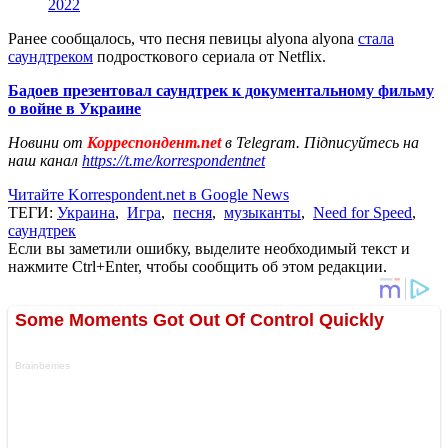
2022
Ранее сообщалось, что песня певицы alyona alyona
стала
саундтреком
подросткового сериала от Netflix.
Бадоев презентовал саундтрек к документальному фильму
о войне в Украине
Новини от
Корреспондент.net
в Telegram. Підписуйтесь на
наш канал
https://t.me/korrespondentnet
Читайте Korrespondent.net в Google News
ТЕГИ:
Украина
,
Игра
,
песня
,
музыканты
,
Need for Speed
,
саундтрек
Если вы заметили ошибку, выделите необходимый текст и
нажмите Ctrl+Enter, чтобы сообщить об этом редакции.