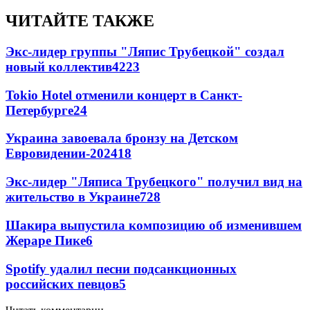
ЧИТАЙТЕ ТАКЖЕ
Экс-лидер группы "Ляпис Трубецкой" создал
новый коллектив
42
23
Tokio Hotel отменили концерт в Санкт-
Петербурге
24
Украина завоевала бронзу на Детском
Евровидении-2024
18
Экс-лидер "Ляписа Трубецкого" получил вид на
жительство в Украине
7
28
Шакира выпустила композицию об изменившем
Жераре Пике
6
Spotify удалил песни подсанкционных
российских певцов
5