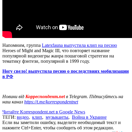
Напомним, группа
Latexfauna выпустила клип на песню
Heroes of Might and Magic III, что повторяет название
популярной видеоигры жанра пошаговой стратегии на
тематику фэнтези, популярной в 1999 году.
Ногу свело! выпустила песню о последствиях мобилизации
в РФ
Новини від
Корреспондент.net
в Telegram. Підписуйтесь на
наш канал
https://t.me/korrespondentnet
Читайте Korrespondent.net в Google News
ТЕГИ:
видео
,
клип
,
музыканты
,
Война в Украине
Если вы заметили ошибку, выделите необходимый текст и
нажмите Ctrl+Enter, чтобы сообщить об этом редакции.