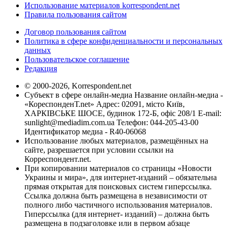
Использование материалов korrespondent.net
Правила пользования сайтом
Договор пользования сайтом
Политика в сфере конфиденциальности и персональных
данных
Пользовательское соглашение
Редакция
© 2000-2026, Korrespondent.net
Субъект в сфере онлайн-медиа Название онлайн-медиа -
«КореспонденТ.net» Адрес: 02091, місто Київ,
ХАРКІВСЬКЕ ШОСЕ, будинок 172-Б, офіс 208/1 E-mail:
sunlight@mediadim.com.ua
Телефон: 044-205-43-00
Идентификатор медиа - R40-06068
Использование любых материалов, размещённых на
сайте, разрешается при условии ссылки на
Корреспондент.net.
При копировании материалов со страницы «Новости
Украины и мира», для интернет-изданий – обязательна
прямая открытая для поисковых систем гиперссылка.
Ссылка должна быть размещена в независимости от
полного либо частичного использования материалов.
Гиперссылка (для интернет- изданий) – должна быть
размещена в подзаголовке или в первом абзаце