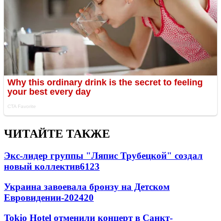
ЧИТАЙТЕ ТАКЖЕ
Экс-лидер группы "Ляпис Трубецкой" создал
новый коллектив
61
23
Украина завоевала бронзу на Детском
Евровидении-2024
20
Tokio Hotel отменили концерт в Санкт-