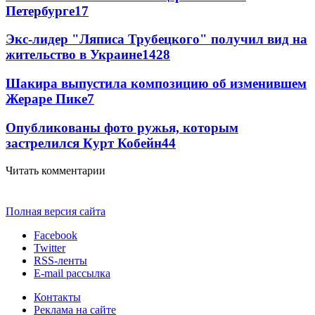
Петербурге
17
Экс-лидер "Ляписа Трубецкого" получил вид на
жительство в Украине
14
28
Шакира выпустила композицию об изменившем
Жераре Пике
7
Опубликованы фото ружья, которым
застрелился Курт Кобейн
4
4
Читать комментарии
Полная версия сайта
Facebook
Twitter
RSS-ленты
E-mail рассылка
Контакты
Реклама на сайте