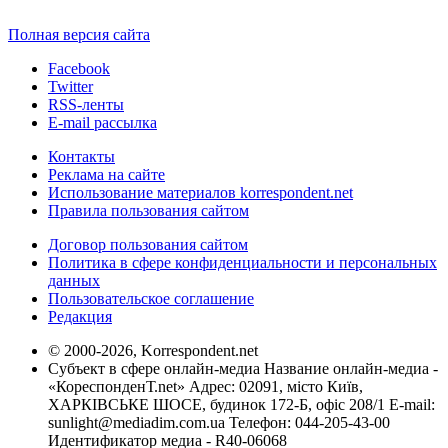
Полная версия сайта
Facebook
Twitter
RSS-ленты
E-mail рассылка
Контакты
Реклама на сайте
Использование материалов korrespondent.net
Правила пользования сайтом
Договор пользования сайтом
Политика в сфере конфиденциальности и персональных
данных
Пользовательское соглашение
Редакция
© 2000-2026, Korrespondent.net
Субъект в сфере онлайн-медиа Название онлайн-медиа -
«КореспонденТ.net» Адрес: 02091, місто Київ,
ХАРКІВСЬКЕ ШОСЕ, будинок 172-Б, офіс 208/1 E-mail:
sunlight@mediadim.com.ua
Телефон: 044-205-43-00
Идентификатор медиа - R40-06068