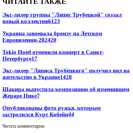
ЧИТАЙТЕ ТАКЖЕ
Экс-лидер группы "Ляпис Трубецкой" создал
новый коллектив
61
23
Украина завоевала бронзу на Детском
Евровидении-2024
20
Tokio Hotel отменили концерт в Санкт-
Петербурге
17
Экс-лидер "Ляписа Трубецкого" получил вид на
жительство в Украине
14
28
Шакира выпустила композицию об изменившем
Жераре Пике
7
Опубликованы фото ружья, которым
застрелился Курт Кобейн
4
4
Читать комментарии