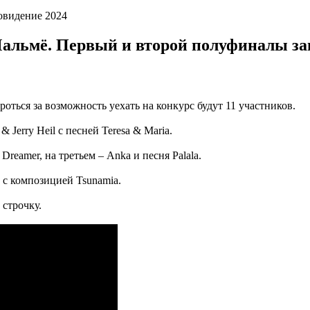
овидение 2024
Мальмё. Первый и второй полуфиналы зап
оться за возможность уехать на конкурс будут 11 участников.
 Jerry Heil с песней Teresa & Maria.
reamer, на третьем – Anka и песня Palala.
 с композицией Tsunamia.
 строчку.