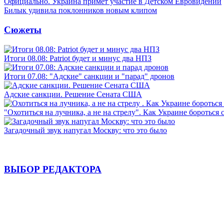
Официально. Украина примет участие в Детском Евровидении
Билык удивила поклонников новым клипом
Сюжеты
Итоги 08.08: Patriot будет и минус два НПЗ
Итоги 07.08: "Адские" санкции и "парад" дронов
Адские санкции. Решение Сената США
"Охотиться на лучника, а не на стрелу". Как Украине бороться 
Загадочный звук напугал Москву: что это было
ВЫБОР РЕДАКТОРА