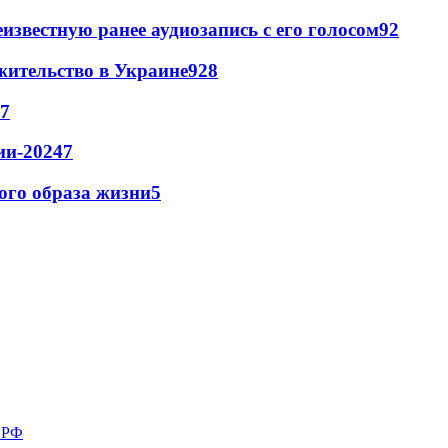
известную ранее аудиозапись с его голосом
9
2
жительство в Украине
9
28
7
ии-2024
7
кого образа жизни
5
в РФ