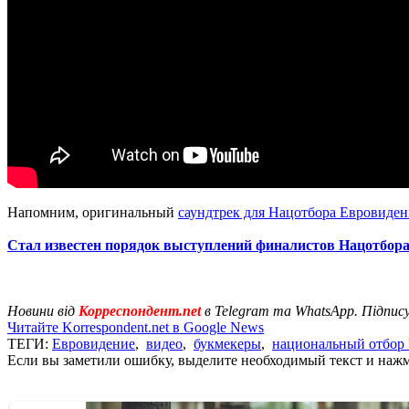
Напомним, оригинальный
саундтрек для Нацотбора Евровиден
Стал известен порядок выступлений финалистов Нацотбора
Новини від
Корреспондент.net
в Telegram та WhatsApp. Підпис
Читайте Korrespondent.net в Google News
ТЕГИ:
Евровидение
,
видео
,
букмекеры
,
национальный отбор
Если вы заметили ошибку, выделите необходимый текст и нажми