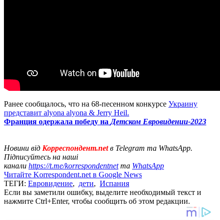
Ранее сообщалось, что на 68-песенном конкурсе
Украину
представит alyona alyona & Jerry Heil.
Франция одержала победу на
Детском Евровидении-2023
Новини від
Корреспондент.net
в Telegram та WhatsApp.
Підписуйтесь на наші
канали
https://t.me/korrespondentnet
та
WhatsApp
Читайте Korrespondent.net в Google News
ТЕГИ:
Евровидение
,
дети
,
Испания
Если вы заметили ошибку, выделите необходимый текст и
нажмите Ctrl+Enter, чтобы сообщить об этом редакции.