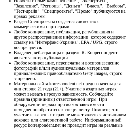
Новости с пометками "Мнение", "Экспертиза",
"Заявление", "Регионы", "Деньги", "Власть", "Выборы",
"Тест-драйв", "Спецпроекты", "Промо" публикуются на
правах рекламы.
Раздел Спецпроекты создается совместно с
коммерческими партнерами.
Любое копирование, публикация, републикация и
другое распространение информации, которое содержит
ссылку на "Интерфакс-Украина", EPA / UPG, строго
воспрещается.
Владелец веб-страницы в разделе Я- Корреспондент
является автор публикации.
Любое копирование, перепечатка и воспроизведение
фотографий и/или аудиовизуальных материалов,
принадлежащих правообладателю Getty Images, строго
запрещено.
Материалы сайта korrespondent.net предназначены для
лиц старше 21 года (21+). Участие в азартных играх
может вызвать игровую зависимость. Соблюдайте
правила (принципы) ответственной игры. При
обнаружении первых признаков зависимости
немедленно обратитесь к специалисту. Помните, что
участие в азартных играх не может являться источником
доходов или альтернативой работе. Информационный
ресурс korrespondent.net не проводит игры на реальные