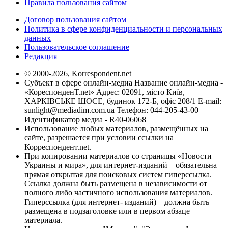
Правила пользования сайтом
Договор пользования сайтом
Политика в сфере конфиденциальности и персональных
данных
Пользовательское соглашение
Редакция
© 2000-2026, Korrespondent.net
Субъект в сфере онлайн-медиа Название онлайн-медиа -
«КореспонденТ.net» Адрес: 02091, місто Київ,
ХАРКІВСЬКЕ ШОСЕ, будинок 172-Б, офіс 208/1 E-mail:
sunlight@mediadim.com.ua
Телефон: 044-205-43-00
Идентификатор медиа - R40-06068
Использование любых материалов, размещённых на
сайте, разрешается при условии ссылки на
Корреспондент.net.
При копировании материалов со страницы «Новости
Украины и мира», для интернет-изданий – обязательна
прямая открытая для поисковых систем гиперссылка.
Ссылка должна быть размещена в независимости от
полного либо частичного использования материалов.
Гиперссылка (для интернет- изданий) – должна быть
размещена в подзаголовке или в первом абзаце
материала.