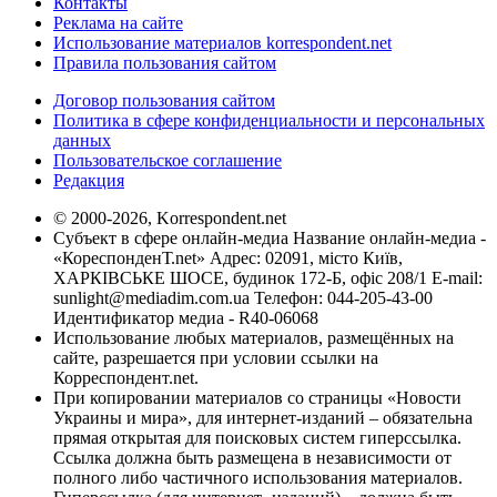
Контакты
Реклама на сайте
Использование материалов korrespondent.net
Правила пользования сайтом
Договор пользования сайтом
Политика в сфере конфиденциальности и персональных
данных
Пользовательское соглашение
Редакция
© 2000-2026, Korrespondent.net
Субъект в сфере онлайн-медиа Название онлайн-медиа -
«КореспонденТ.net» Адрес: 02091, місто Київ,
ХАРКІВСЬКЕ ШОСЕ, будинок 172-Б, офіс 208/1 E-mail:
sunlight@mediadim.com.ua
Телефон: 044-205-43-00
Идентификатор медиа - R40-06068
Использование любых материалов, размещённых на
сайте, разрешается при условии ссылки на
Корреспондент.net.
При копировании материалов со страницы «Новости
Украины и мира», для интернет-изданий – обязательна
прямая открытая для поисковых систем гиперссылка.
Ссылка должна быть размещена в независимости от
полного либо частичного использования материалов.