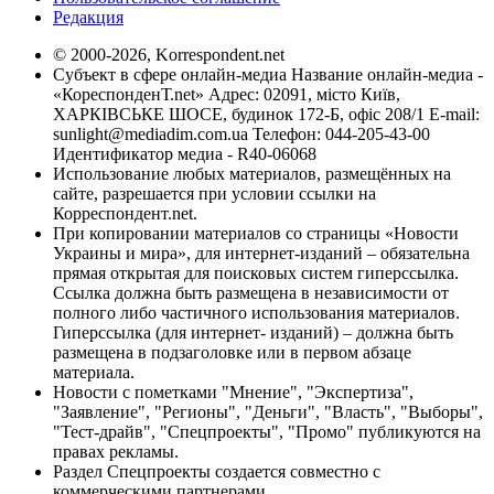
Редакция
© 2000-2026, Korrespondent.net
Субъект в сфере онлайн-медиа Название онлайн-медиа -
«КореспонденТ.net» Адрес: 02091, місто Київ,
ХАРКІВСЬКЕ ШОСЕ, будинок 172-Б, офіс 208/1 E-mail:
sunlight@mediadim.com.ua
Телефон: 044-205-43-00
Идентификатор медиа - R40-06068
Использование любых материалов, размещённых на
сайте, разрешается при условии ссылки на
Корреспондент.net.
При копировании материалов со страницы «Новости
Украины и мира», для интернет-изданий – обязательна
прямая открытая для поисковых систем гиперссылка.
Ссылка должна быть размещена в независимости от
полного либо частичного использования материалов.
Гиперссылка (для интернет- изданий) – должна быть
размещена в подзаголовке или в первом абзаце
материала.
Новости с пометками "Мнение", "Экспертиза",
"Заявление", "Регионы", "Деньги", "Власть", "Выборы",
"Тест-драйв", "Спецпроекты", "Промо" публикуются на
правах рекламы.
Раздел Спецпроекты создается совместно с
коммерческими партнерами.