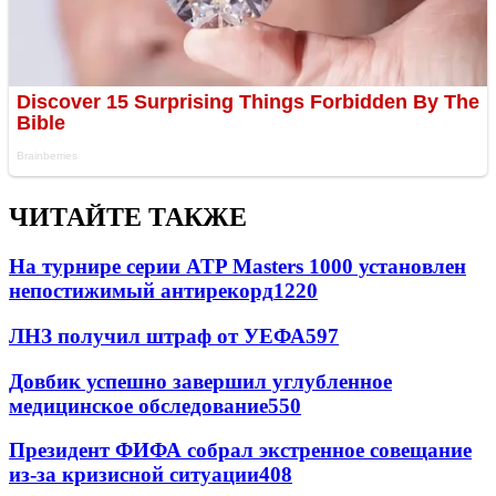
ЧИТАЙТЕ ТАКЖЕ
На турнире серии ATP Masters 1000 установлен
непостижимый антирекорд
1220
ЛНЗ получил штраф от УЕФА
597
Довбик успешно завершил углубленное
медицинское обследование
550
Президент ФИФА собрал экстренное совещание
из-за кризисной ситуации
408