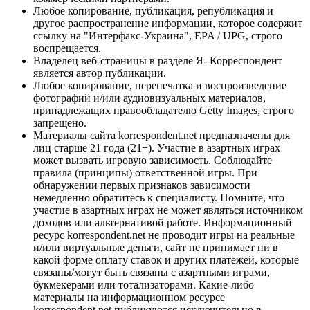
Любое копирование, публикация, републикация и
другое распространение информации, которое содержит
ссылку на "Интерфакс-Украина", EPA / UPG, строго
воспрещается.
Владелец веб-страницы в разделе Я- Корреспондент
является автор публикации.
Любое копирование, перепечатка и воспроизведение
фотографий и/или аудиовизуальных материалов,
принадлежащих правообладателю Getty Images, строго
запрещено.
Материалы сайта korrespondent.net предназначены для
лиц старше 21 года (21+). Участие в азартных играх
может вызвать игровую зависимость. Соблюдайте
правила (принципы) ответственной игры. При
обнаружении первых признаков зависимости
немедленно обратитесь к специалисту. Помните, что
участие в азартных играх не может являться источником
доходов или альтернативой работе. Информационный
ресурс korrespondent.net не проводит игры на реальные
и/или виртуальные деньги, сайт не принимает ни в
какой форме оплату ставок и других платежей, которые
связаны/могут быть связаны с азартными играми,
букмекерами или тотализаторами. Какие-либо
материалы на информационном ресурсе
korrespondent.net публикуются исключительно в