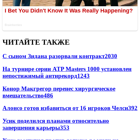
ЧИТАЙТЕ ТАКЖЕ
С сыном Зидана разорвали контракт
2030
На турнире серии ATP Masters 1000 установлен
непостижимый антирекорд
1243
Конор Макгрегор перенес хирургическое
вмешательство
486
Алонсо готов избавиться от 16 игроков Челси
392
Усик поделился планами относительно
завершения карьеры
353