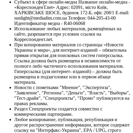
Субъект в сфере онлайн-медиа Название онлайн-медиа -
«КореспонденТ.net» Адрес: 02091, місто Київ,
ХАРКІВСЬКЕ ШОСЕ, будинок 172-Б, офіс 208/1 E-mail:
sunlight@mediadim.com.ua
Телефон: 044-205-43-00
Идентификатор медиа - R40-06068
Использование любых материалов, размещённых на
сайте, разрешается при условии ссылки на
Корреспондент.net.
При копировании материалов со страницы «Новости
Украины и мира», для интернет-изданий – обязательна
прямая открытая для поисковых систем гиперссылка.
Ссылка должна быть размещена в независимости от
полного либо частичного использования материалов.
Гиперссылка (для интернет- изданий) – должна быть
размещена в подзаголовке или в первом абзаце
материала.
Новости с пометками "Мнение", "Экспертиза",
"Заявление", "Регионы", "Деньги", "Власть", "Выборы",
"Тест-драйв", "Спецпроекты", "Промо" публикуются на
правах рекламы.
Раздел Спецпроекты создается совместно с
коммерческими партнерами.
Любое копирование, публикация, републикация и
другое распространение информации, которое содержит
ссылку на "Интерфакс-Украина", EPA / UPG, строго