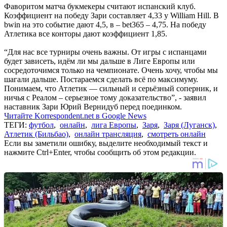
Фаворитом матча букмекеры считают испанский клуб.
Коэффициент на победу Зари составляет 4,33 у William Hill. В
bwin на это событие дают 4,5, в – bet365 – 4,75. На победу
Атлетика все конторы дают коэффициент 1,85.
“Для нас все турниры очень важны. От игры с испанцами
будет зависеть, идём ли мы дальше в Лиге Европы или
сосредоточимся только на чемпионате. Очень хочу, чтобы мы
шагали дальше. Постараемся сделать всё по максимуму.
Понимаем, что Атлетик — сильный и серьёзный соперник, и
ничья с Реалом – серьезное тому доказательство”, - заявил
наставник Зари Юрий Вернидуб перед поединком.
Читайте Korrespondent.net в Google News
ТЕГИ:
футбол
,
онлайн
,
лига Европы
,
Заря
,
Заря (Луганск)
,
Атлетик (Бильбао)
,
онлайн трансляция
,
смотреть онлайн
Если вы заметили ошибку, выделите необходимый текст и
нажмите Ctrl+Enter, чтобы сообщить об этом редакции.