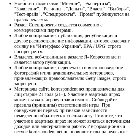
Новости с пометками "Мнение", "Экспертиза",
"Заявление", "Регионы", "Деньги", "Власть", "Выборы",
"Тест-драйв", "Спецпроекты", "Промо" публикуются на
правах рекламы.
Раздел Спецпроекты создается совместно с
коммерческими партнерами.
Любое копирование, публикация, републикация и
другое распространение информации, которое содержит
ссылку на "Интерфакс-Украина", EPA / UPG, строго
воспрещается.
Владелец веб-страницы в разделе Я- Корреспондент
является автор публикации.
Любое копирование, перепечатка и воспроизведение
фотографий и/или аудиовизуальных материалов,
принадлежащих правообладателю Getty Images, строго
запрещено.
Материалы сайта korrespondent.net предназначены для
лиц старше 21 года (21+). Участие в азартных играх
может вызвать игровую зависимость. Соблюдайте
правила (принципы) ответственной игры. При
обнаружении первых признаков зависимости
немедленно обратитесь к специалисту. Помните, что
участие в азартных играх не может являться источником
доходов или альтернативой работе. Информационный
ресурс korrespondent.net не проводит игры на реальные