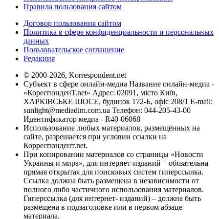
Правила пользования сайтом
Договор пользования сайтом
Политика в сфере конфиденциальности и персональных
данных
Пользовательское соглашение
Редакция
© 2000-2026, Korrespondent.net
Субъект в сфере онлайн-медиа Название онлайн-медиа -
«КореспонденТ.net» Адрес: 02091, місто Київ,
ХАРКІВСЬКЕ ШОСЕ, будинок 172-Б, офіс 208/1 E-mail:
sunlight@mediadim.com.ua
Телефон: 044-205-43-00
Идентификатор медиа - R40-06068
Использование любых материалов, размещённых на
сайте, разрешается при условии ссылки на
Корреспондент.net.
При копировании материалов со страницы «Новости
Украины и мира», для интернет-изданий – обязательна
прямая открытая для поисковых систем гиперссылка.
Ссылка должна быть размещена в независимости от
полного либо частичного использования материалов.
Гиперссылка (для интернет- изданий) – должна быть
размещена в подзаголовке или в первом абзаце
материала.