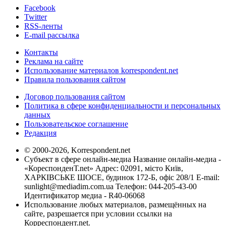
Facebook
Twitter
RSS-ленты
E-mail рассылка
Контакты
Реклама на сайте
Использование материалов korrespondent.net
Правила пользования сайтом
Договор пользования сайтом
Политика в сфере конфиденциальности и персональных
данных
Пользовательское соглашение
Редакция
© 2000-2026, Korrespondent.net
Субъект в сфере онлайн-медиа Название онлайн-медиа -
«КореспонденТ.net» Адрес: 02091, місто Київ,
ХАРКІВСЬКЕ ШОСЕ, будинок 172-Б, офіс 208/1 E-mail:
sunlight@mediadim.com.ua
Телефон: 044-205-43-00
Идентификатор медиа - R40-06068
Использование любых материалов, размещённых на
сайте, разрешается при условии ссылки на
Корреспондент.net.