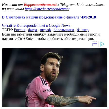
Новости от
Корреспондент.net
в Telegram. Подписывайтесь
на наш канал
https://t.me/korrespondentnet
В Симпсонах нашли предсказание о финале ЧМ-2018
Читайте Korrespondent.net в Google News
ТЕГИ:
Россия
,
фифа
,
штраф
,
болельщики
,
баннер
Если вы заметили ошибку, выделите необходимый текст и
нажмите Ctrl+Enter, чтобы сообщить об этом редакции.