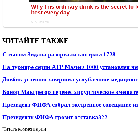
ЧИТАЙТЕ ТАКЖЕ
С сыном Зидана разорвали контракт
1728
На турнире серии ATP Masters 1000 установлен 
Довбик успешно завершил углубленное медицинск
Конор Макгрегор перенес хирургическое вмешате
Президент ФИФА собрал экстренное совещание из
Президенту ФИФА грозит отставка
322
Читать комментарии