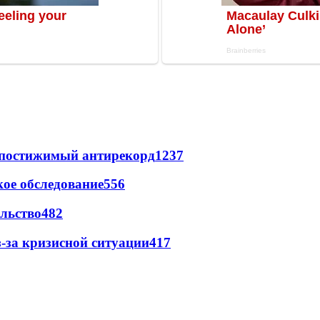
непостижимый антирекорд
1237
ое обследование
556
льство
482
-за кризисной ситуации
417