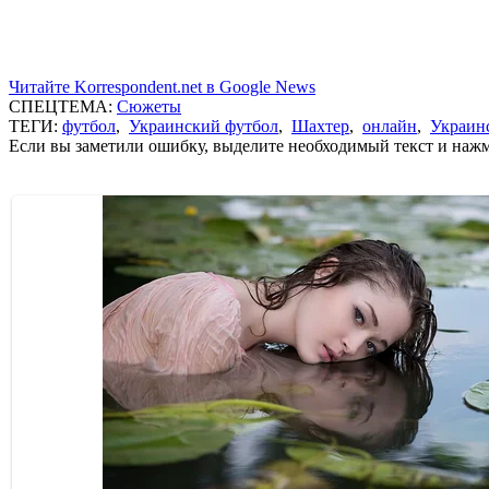
Читайте Korrespondent.net в Google News
СПЕЦТЕМА:
Сюжеты
ТЕГИ:
футбол
,
Украинский футбол
,
Шахтер
,
онлайн
,
Украин
Если вы заметили ошибку, выделите необходимый текст и нажми