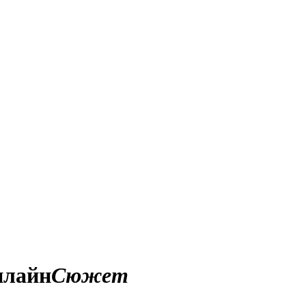
нлайн
Сюжет