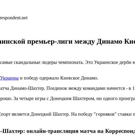
краинской премьер-лиги между Динамо К
т самые скандальные лидеры чемпионата. Это Украинское дерб
 Украины
и победу одержало Киевское Динамо.
атча Динамо-Шахтер. Поединок между командами начнется - в 1
ошо. За четыре игры с Донецким Шахтером, ни одного проиграш
орт является Донецкий Шахтер. На победу "горняков" ставки п
-Шахтер: онлайн-трансляция матча на Корреспонде