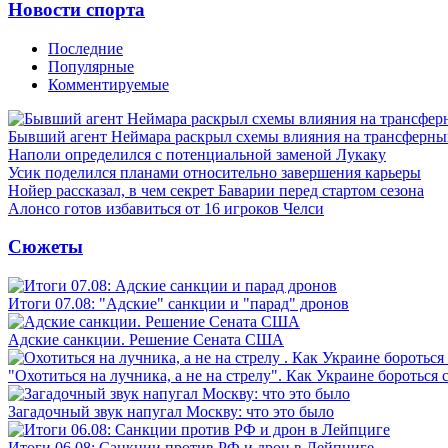
Новости спорта
Последние
Популярные
Комментируемые
Бывший агент Неймара раскрыл схемы влияния на трансферн
Наполи определился с потенциальной заменой Лукаку
Усик поделился планами относительно завершения карьеры
Нойер рассказал, в чем секрет Баварии перед стартом сезона
Алонсо готов избавиться от 16 игроков Челси
Сюжеты
Итоги 07.08: "Адские" санкции и "парад" дронов
Адские санкции. Решение Сената США
"Охотиться на лучника, а не на стрелу". Как Украине бороться 
Загадочный звук напугал Москву: что это было
Итоги 06.08: Санкции против РФ и дрон в Лейпциге