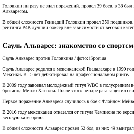
Головкин ни разу не знал поражений, провел 39 боев, в 38 был
Альваресом.
В общей сложности Геннадий Головкин провел 350 поединков, и
рейтинга P4P, лучший боксер вне зависимости от весовой кате
Сауль Альварес: знакомство со спортсм
Сауль Альварес против Головкина / фото: iSport.ua
Сауль Альварес родился в мексиканской Гвадалахаре в 1990 год
Мексики. В 15 лет дебютировал на профессиональном ринге.
В 2009 году завоевал молодёжный титул WBC в полусреднем вес
британца Метью Хаттона. После этого четыре раза защитил св
Первое поражение Альвареса случилось в бое с Флойдом Мейве
В 2016 году мексиканец отказался от титула Чемпиона по верс
весовую категорию.
В общей сложности Альварес провел 52 боя, из них 49 выиграл.