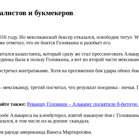
алистов и букмекеров
016 году. Но мексиканский боксер отказался, освободив титул W
е отметил, что не боится Головкина и разобьет его.
итался казахстанец, который сразу же стал прессинговать Альваре
динка была в пользу Головкина, а вот во второй части мексикан
стречал контратаками. Хотя на протяжении боя удары обоих бок
 - мексиканцу, третий посчитал, что результат поединка - ничья
айте также:
Реваншу Головкин – Альварес посвятили 8-битную
пробе Альвареса на кленбутерол, взятой накануне боя с Головк
зался, в том числе из-за допинг скандала.
ом раунде американца Ванеса Мартиросяна.