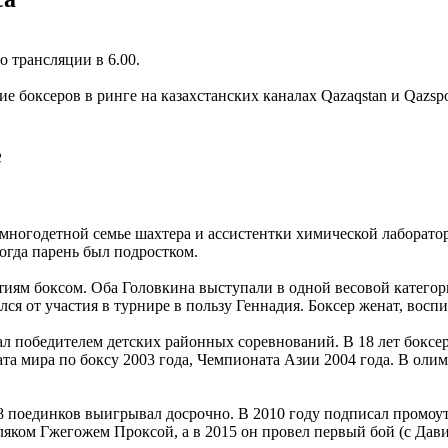
 трансляции в 6.00.
 боксеров в ринге на казахстанских каналах Qazaqstan и Qazspo
е
многодетной семье шахтера и ассистентки химической лаборатор
огда парень был подростком.
иям боксом. Оба Головкина выступали в одной весовой категори
я от участия в турнире в пользу Геннадия. Боксер женат, воспи
тал победителем детских районных соревнований. В 18 лет боксе
та мира по боксу 2003 года, Чемпионата Азии 2004 года. В оли
 поединков выигрывал досрочно. В 2010 году подписал промоуте
ляком Гжегожем Проксой, а в 2015 он провел первый бой (с Дави