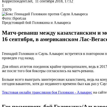
Корреспондент.net, 11 сентября 2018, 17:12
1
33079
Фото: iSport.ua
Предстоящий бой Головкина и Альвареса
Матч-реванш между казахстанским и ме
16 сентября, в американском Лас-Вегасе
Геннадий Головкин и Сауль Альварес встретятся в повторном 
проведен год назад.
Для обоих атлетов поединок крайне принципиален, ведь в 2017 
же после того боя боксеры согласились на матч-реванш.
Больше всего выиграть заинтересован казахстанец, ведь на ко
сегодня вакантен, хотя до недавнего времени был как раз у Сау
Текстовая онлайн трансляция боя Головкин - Альварес
на сайт
Где посмотреть бой Головкина/Альваре