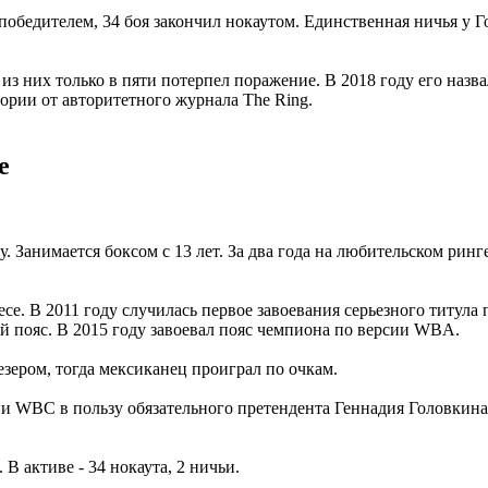
 победителем, 34 боя закончил нокаутом. Единственная ничья у 
з них только в пяти потерпел поражение. В 2018 году его назва
гории от авторитетного журнала The Ring.
е
у. Занимается боксом с 13 лет. За два года на любительском ринг
е. В 2011 году случилась первое завоевания серьезного титула
ой пояс. В 2015 году завоевал пояс чемпиона по версии WBA.
зером, тогда мексиканец проиграл по очкам.
ии WBC в пользу обязательного претендента Геннадия Головкина
 В активе - 34 нокаута, 2 ничьи.