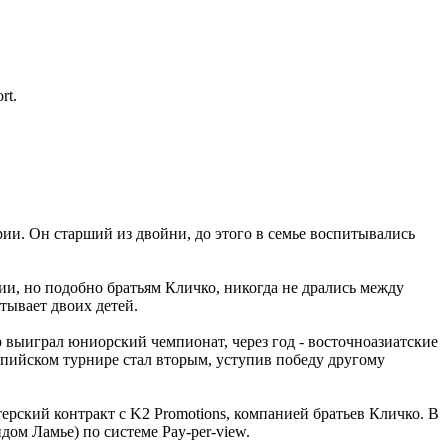
rt.
ии. Он старший из двойни, до этого в семье воспитывались
и, но подобно братьям Кличко, никогда не дрались между
тывает двоих детей.
р выиграл юниорский чемпионат, через год - восточноазиатские
мпийском турнире стал вторым, уступив победу другому
рский контракт с K2 Promotions, компанией братьев Кличко. В
дом Ламье) по системе Pay-per-view.