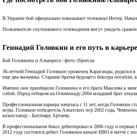
В Украине бой официально показывает телеканал Интер. Начало
Пользователи спутникового телевидения могут увидеть сражение
Геннадий Головкин и его путь в карьер
Бой Головкина и Альвареса / фото: iSport.ua
36-летний Геннадий Головкин уроженец Караганды, родился в 
еще два мальчика. Старшие братья будущего боксера погибли, к
Именно они приобщили Головкина и его брата Максима к занят
собой. Перед отбором на Олимпиаду-2004 младший брат отказалс
Профессиональная карьера началась с 11 лет, когда Головкин с
игры. Головкин победитель Азиатских игр 2002 года, Чемпиона
казахстанцу - Бахтияру Артаеву.
В профессиональном боксе дебютировал в 2006 году и первые 8
2012 году состоялся дебют Головкина канале НВО в матче с по