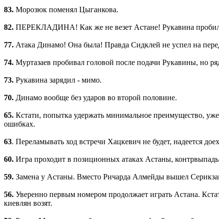
83.
Морозюк поменял Цыганкова.
82.
ПЕРЕКЛАДИНА! Как же не везет Астане! Рукавина пробил 
77.
Атака Динамо! Она была! Правда Сидклей не успел на пере
74.
Муртазаев пробивал головой после подачи Рукавины, но ряд
73.
Рукавина зарядил - мимо.
70.
Динамо вообще без ударов во второй половине.
65.
Кстати, попытка удержать минимальное преимущество, уже
ошибках.
63
. Переламывать ход встречи Хацкевич не будет, надеется до
60.
Игра проходит в позиционных атаках Астаны, контрвыпады
59.
Замена у Астаны. Вместо Ричарда Алмейды вышел Серикз
56.
Уверенно первым номером продолжает играть Астана. Кстати
киевлян возят.