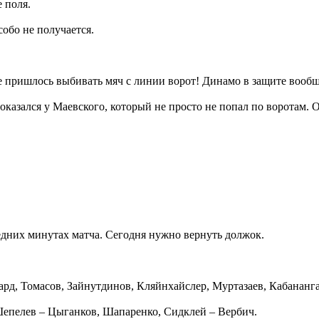
е поля.
собо не получается.
 пришлось выбивать мяч с линии ворот! Динамо в защите вообще
азался у Маевского, который не просто не попал по воротам. 
едних минутах матча. Сегодня нужно вернуть должок.
рд, Томасов, Зайнутдинов, Кляйнхайслер, Муртазаев, Кабананга
 Шепелев – Цыганков, Шапаренко, Сидклей – Вербич.