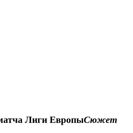
 матча Лиги Европы
Сюжет