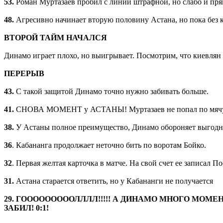
53.
Роман Муртазаев пробил с линии штрафной, но слабо и прям
48.
Агресивно начинает вторую половину Астана, но пока без 
ВТОРОЙ ТАЙМ НАЧАЛСЯ
Динамо играет плохо, но выигрывает. Посмотрим, что киевлян 
ПЕРЕРЫВ
43.
С такой защитой Динамо точно нужно забивать больше.
41.
СНОВА МОМЕНТ у АСТАНЫ! Муртазаев не попал по мячу пос
38.
У Астаны полное преимущество, Динамо обороняет выгодны
36
. Кабананга продолжает неточно бить по воротам Бойко.
32
. Первая желтая карточка в матче. На свой счет ее записал П
31.
Астана старается ответить, но у Кабананги не получается
29. ГОООООООООЛЛЛЛ!!!!! А ДИНАМО МНОГО МОМЕ
ЗАБИЛ! 0:1!