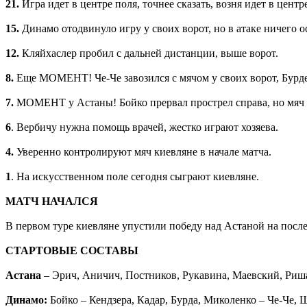
21.
Игра идет в центре поля, точнее сказать, возня идет в центр
15.
Динамо отодвинуло игру у своих ворот, но в атаке ничего о
12.
Кляйхаслер пробил с дальней дистанции, выше ворот.
8.
Еще МОМЕНТ! Че-Че завозился с мячом у своих ворот, Бурде
7.
МОМЕНТ у Астаны! Бойко прервал прострел справа, но мяч ок
6
. Вербичу нужна помощь врачей, жестко играют хозяева.
4.
Уверенно контролируют мяч киевляне в начале матча.
1
. На искусственном поле сегодня сыграют киевляне.
МАТЧ НАЧАЛСЯ
В первом туре киевляне упустили победу над Астаной на посл
СТАРТОВЫЕ СОСТАВЫ
Астана
– Эрич, Аничич, Постников, Рукавина, Маевский, Риша
Динамо:
Бойко – Кендзера, Кадар, Бурда, Миколенко – Че-Че,