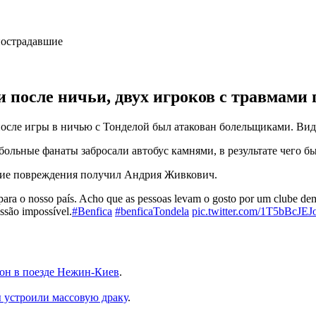
 после ничьи, двух игроков с травмами 
осле игры в ничью с Тонделой был атакован болельщиками. Виде
ольные фанаты забросали автобус камнями, в результате чего б
кие повреждения получил Андрия Живкович.
ara o nosso país. Acho que as pessoas levam o gosto por um clube dem
ssão impossível.
#Benfica
#benficaTondela
pic.twitter.com/1T5bBcJEJ
он в поезде Нежин-Киев
.
 устроили массовую драку
.