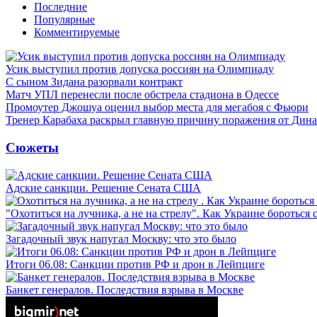
Последние
Популярные
Комментируемые
Усик выступил против допуска россиян на Олимпиаду
С сыном Зидана разорвали контракт
Матч УПЛ перенесли после обстрела стадиона в Одессе
Промоутер Джошуа оценил выбор места для мегабоя с Фьюри
Тренер Карабаха раскрыл главную причину поражения от Дин
Сюжеты
Адские санкции. Решение Сената США
"Охотиться на лучника, а не на стрелу". Как Украине бороться 
Загадочный звук напугал Москву: что это было
Итоги 06.08: Санкции против РФ и дрон в Лейпциге
Банкет генералов. Последствия взрыва в Москве