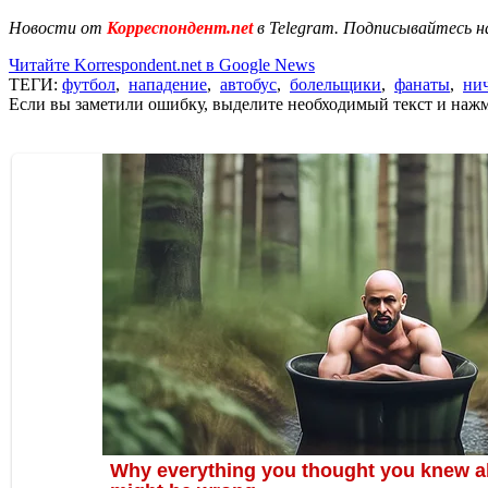
Новости от
Корреспондент.net
в Telegram. Подписывайтесь н
Читайте Korrespondent.net в Google News
ТЕГИ:
футбол
,
нападение
,
автобус
,
болельщики
,
фанаты
,
ни
Если вы заметили ошибку, выделите необходимый текст и нажми