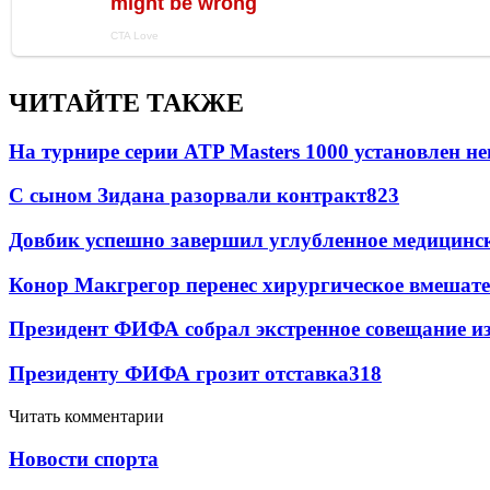
ЧИТАЙТЕ ТАКЖЕ
На турнире серии ATP Masters 1000 установлен 
С сыном Зидана разорвали контракт
823
Довбик успешно завершил углубленное медицинск
Конор Макгрегор перенес хирургическое вмешате
Президент ФИФА собрал экстренное совещание из
Президенту ФИФА грозит отставка
318
Читать комментарии
Новости спорта