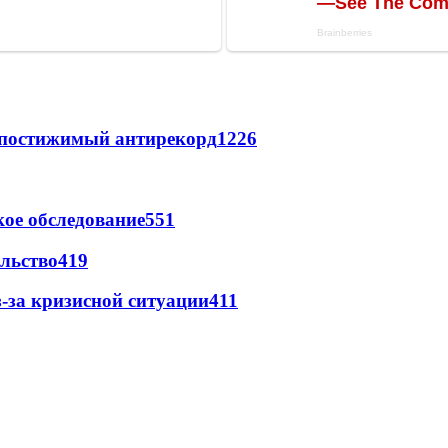
непостижимый антирекорд
1226
ое обследование
551
льство
419
-за кризисной ситуации
411