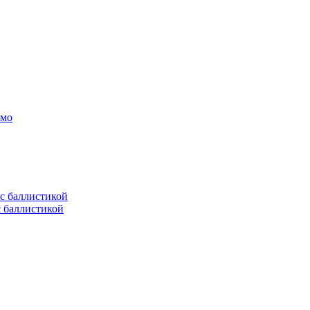
амо
с баллистикой