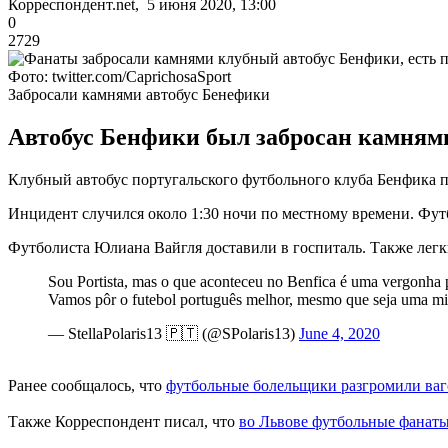
Корреспондент.net, 5 июня 2020, 13:00
0
2729
Фото: twitter.com/CaprichosaSport
Забросали камнями автобус Бенефики
Автобус Бенфики был забросан камнями
Клубный автобус португальского футбольного клуба Бенфика п
Инцидент случился около 1:30 ночи по местному времени. Футб
Футболиста Юлиана Вайгля доставили в госпиталь. Также лег
Sou Portista, mas o que aconteceu no Benfica é uma vergonha p
Vamos pôr o futebol português melhor, mesmo que seja uma mi
— StellaPolaris13 🇵🇹 (@SPolaris13)
June 4, 2020
Ранее сообщалось, что
футбольные болельщики разгромили ваг
Также Корреспондент писал, что
во Львове футбольные фанаты