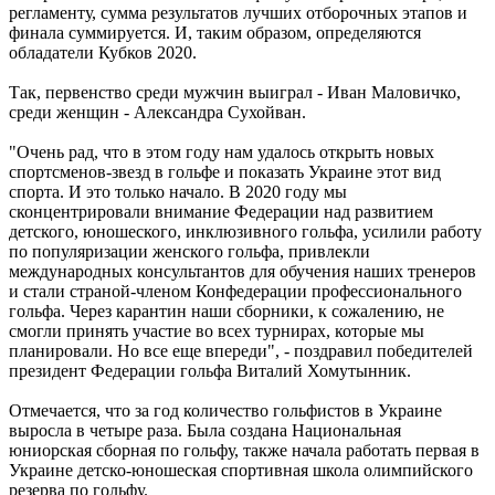
регламенту, сумма результатов лучших отборочных этапов и
финала суммируется. И, таким образом, определяются
обладатели Кубков 2020.
Так, первенство среди мужчин выиграл - Иван Маловичко,
среди женщин - Александра Сухойван.
"Очень рад, что в этом году нам удалось открыть новых
спортсменов-звезд в гольфе и показать Украине этот вид
спорта. И это только начало. В 2020 году мы
сконцентрировали внимание Федерации над развитием
детского, юношеского, инклюзивного гольфа, усилили работу
по популяризации женского гольфа, привлекли
международных консультантов для обучения наших тренеров
и стали страной-членом Конфедерации профессионального
гольфа. Через карантин наши сборники, к сожалению, не
смогли принять участие во всех турнирах, которые мы
планировали. Но все еще впереди", - поздравил победителей
президент Федерации гольфа Виталий Хомутынник.
Отмечается, что за год количество гольфистов в Украине
выросла в четыре раза. Была создана Национальная
юниорская сборная по гольфу, также начала работать первая в
Украине детско-юношеская спортивная школа олимпийского
резерва по гольфу.