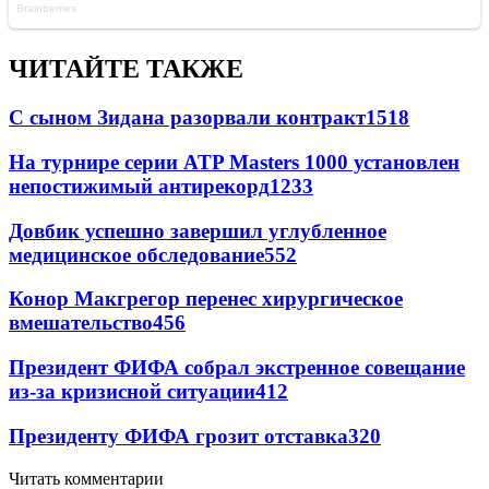
ЧИТАЙТЕ ТАКЖЕ
С сыном Зидана разорвали контракт
1518
На турнире серии ATP Masters 1000 установлен
непостижимый антирекорд
1233
Довбик успешно завершил углубленное
медицинское обследование
552
Конор Макгрегор перенес хирургическое
вмешательство
456
Президент ФИФА собрал экстренное совещание
из-за кризисной ситуации
412
Президенту ФИФА грозит отставка
320
Читать комментарии