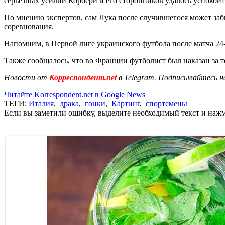
серьезных усилий Корбери и его сторонников удалось успокоит
По мнению экспертов, сам Лука после случившегося может забыт
соревнования.
Напомним, в Первой лиге украинского футбола после матча 24-
Также сообщалось, что во Франции футболист был наказан за т
Новости от
Корреспондент.net
в Telegram. Подписывайтесь н
Читайте Korrespondent.net в Google News
ТЕГИ:
Италия
,
драка
,
гонки
,
Картинг
,
спортсмены
Если вы заметили ошибку, выделите необходимый текст и нажми