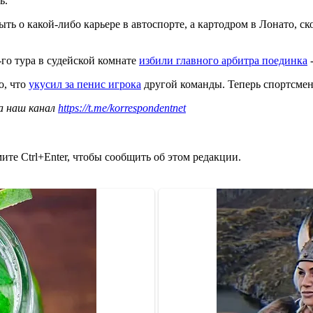
ь.
ь о какой-либо карьере в автоспорте, а картодром в Лонато, ск
го тура в судейской комнате
избили главного арбитра поединка
-
о, что
укусил за пенис игрока
другой команды. Теперь спортсмен 
а наш канал
https://t.me/korrespondentnet
те Ctrl+Enter, чтобы сообщить об этом редакции.