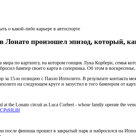
ть о какой-либо карьере в автоспорте
в Лонато произошел эпизод, который, к
мира по картингу, на котором гонщик Лука Корбери, семья кото
бросил бампер своего карта в соперника. Об этом в воскресенье,
р за 15-ю позицию с Паоло Ипполито. В результате контакта ме
пполито на следующем круге и запустил в того бампером от карт
at the Lonato circuit as Luca Corberi - whose family operate the venue
PgCPs9JLlH
ри после финиша прошел в закрытый парк и набросился на Иппол