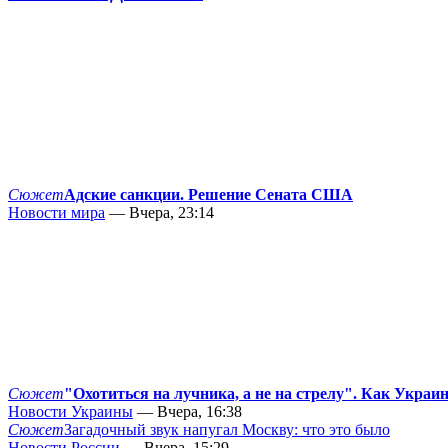
Сюжет
Адские санкции. Решение Сената США
Новости мира
— Вчера, 23:14
Сюжет
"Охотиться на лучника, а не на стрелу". Как Украи
Новости Украины
— Вчера, 16:38
Сюжет
Загадочный звук напугал Москву: что это было
Новости России
— Вчера, 15:29