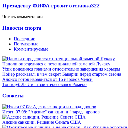
Президенту ФИФА грозит отставка
322
Читать комментарии
Новости спорта
Последние
Популярные
Комментируемые
Наполи определился с потенциальной заменой Лукаку
Усик поделился планами относительно завершения карьеры
Нойер рассказал, в чем секрет Баварии перед стартом сезона
Алонсо готов избавиться от 16 игроков Челси
Топ-клуб Ла Лиги заинтересовался Ромеро
Сюжеты
Итоги 07.08: "Адские" санкции и "парад" дронов
Адские санкции. Решение Сената США