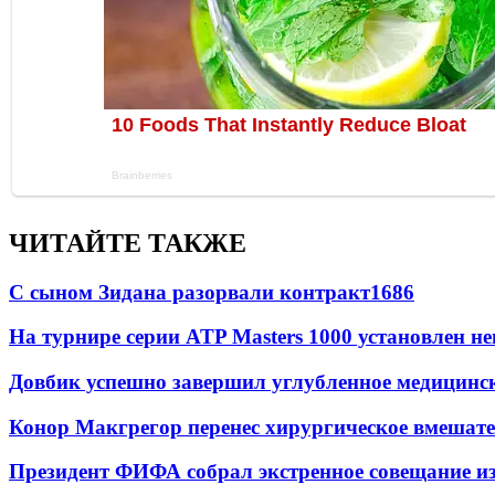
ЧИТАЙТЕ ТАКЖЕ
С сыном Зидана разорвали контракт
1686
На турнире серии ATP Masters 1000 установлен 
Довбик успешно завершил углубленное медицинск
Конор Макгрегор перенес хирургическое вмешате
Президент ФИФА собрал экстренное совещание из