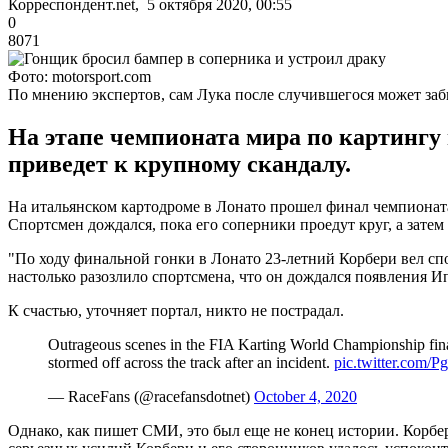
Корреспондент.net, 5 октября 2020, 00:55
0
8071
Фото: motorsport.com
По мнению экспертов, сам Лука после случившегося может забы
На этапе чемпионата мира по картингу 
приведет к крупному скандалу.
На итальянском картодроме в Лонато прошел финал чемпионата 
Спортсмен дождался, пока его соперники проедут круг, а затем 
"По ходу финальной гонки в Лонато 23-летний Корбери вел спо
настолько разозлило спортсмена, что он дождался появления И
К счастью, уточняет портал, никто не пострадал.
Outrageous scenes in the FIA Karting World Championship final 
stormed off across the track after an incident.
pic.twitter.com/
— RaceFans (@racefansdotnet)
October 4, 2020
Однако, как пишет СМИ, это был еще не конец истории. Корбе