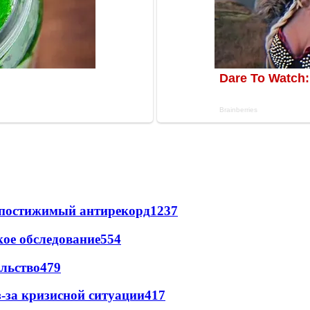
непостижимый антирекорд
1237
ое обследование
554
льство
479
-за кризисной ситуации
417