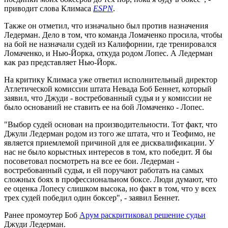
приводит слова Климаса
ESPN
.
Также он отметил, что изначально был против назначения
Ледерман. Дело в том, что команда Ломаченко просила, чтобы
на бой не назначали судей из Калифорнии, где тренировался
Ломаченко, и Нью-Йорка, откуда родом Лопес. А Ледерман
как раз представляет Нью-Йорк.
На критику Климаса уже ответил исполнительный директор
Атлетической комиссии штата Невада Боб Беннет, который
заявил, что Джуди - востребованный судья и у комиссии не
было оснований не ставить ее на бой Ломаченко - Лопес.
"Выбор судей основан на производительности. Тот факт, что
Джули Ледерман родом из того же штата, что и Теофимо, не
является приемлемой причиной для ее дисквалификации. У
нас не было корыстных интересов в том, кто победит. Я бы
посоветовал посмотреть на все ее бои. Ледерман -
востребованный судья, и ей поручают работать на самых
сложных боях в профессиональном боксе. Люди думают, что
ее оценка Лопесу слишком высока, но факт в том, что у всех
трех судей победил один боксер", - заявил Беннет.
Ранее промоутер Боб
Арум раскритиковал решение судьи
Джуди Ледерман.