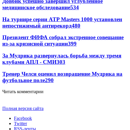
Довбик успешно завершил углубленное
медицинское обследование
534
На турнире серии ATP Masters 1000 установлен
непостижимый антирекорд
480
Президент ФИФА собрал экстренное совещание
из-за кризисной ситуации
399
За Мудрика развернулась борьба между тремя
клубами АПЛ - СМИ
303
Тренер Челси оценил возвращение Мудрика на
футбольное поле
290
Читать комментарии
Полная версия сайта
Facebook
Twitter
RSS-ленты