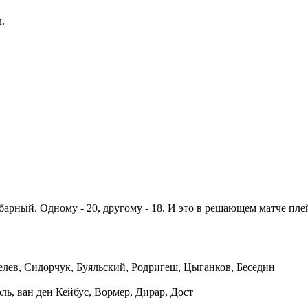
.
арный. Одному - 20, другому - 18. И это в решающем матче пле
елев, Сидорчук, Буяльский, Родригеш, Цыганков, Беседин
оль, ван ден Кейбус, Вормер, Дирар, Дост