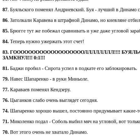
87
. Буяльского поменял Андриевский. Буя - лучший в Динамо се
86
. Затолкали Каравева в штрафной Динамо, но киевляне отбил
85.
Брюгге тут же побежал сравнивать и уже даже угловой зара
84.
Теперь нужно ужержать этот счет!
83. ГОООООООООООООООООООЛЛЛЛЛЛЛЛ!!!! БУЯЛЬСК
ЗАМКНУЛ!!! 0:1!!!
81.
Баджи пробил - Сирота успел в подкате его заблокировать.
79.
Навес Шапаренко - в руки Миньоле.
77.
Караваев поменял Кендзеру.
76.
Цыганков слабо очень выглядет сегодня.
74.
Шапаренко хорошо вышел, постоянно придумывает какие-т
71.
Миколенко подал - Соболь выбил мяч на угловой, вот тольк
70.
Вот этого очень не хватало Динамо.