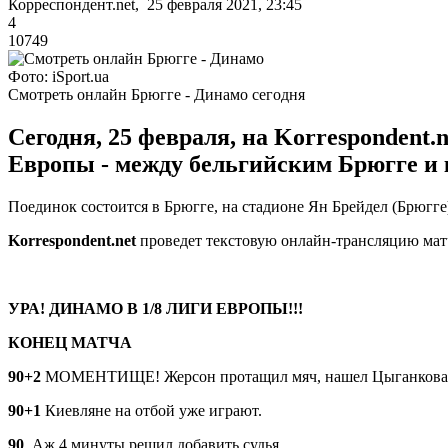
Корреспондент.net, 25 февраля 2021, 23:45
4
10749
Фото: iSport.ua
Смотреть онлайн Брюгге - Динамо сегодня
Сегодня, 25 февраля, на Korrespondent.
Европы - между бельгийским Брюгге и
Поединок состоится в Брюгге, на стадионе Ян Брейдел (Брюгге)
Korrespondent.net
проведет текстовую онлайн-трансляцию мат
УРА! ДИНАМО В 1/8 ЛИГИ ЕВРОПЫ!!!
КОНЕЦ МАТЧА
90+2
МОМЕНТИЩЕ! Жерсон протащил мяч, нашел Цыганкова, а 
90+1
Киевляне на отбой уже играют.
90
. Аж 4 минуты решил добавить судья.