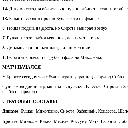
14.
Динамо сегодня обязательно нужно забивать, если кто забыл
13.
Баланта сфолил против Буяльского на фланге.
8.
Пошла подача на Доста, но Сирота выиграл воздух.
7.
Бущан плохо выбил мяч, не сумев начать атаку.
3.
Динамо активно начинает, видно желание.
1.
Бельгийцы начали с грубого фола на Миколенко.
МАТЧ НАЧАЛСЯ
У Брюгге сегодня тоже будет играть украинец - Эдуард Соболь.
Супер молодой центр защиты выпускает Луческу - Сирота и Заб
слабого форварда.
СТРАТОВЫЕ СОСТАВЫ
Динамо
: Бущан, Миколенко, Сирота, Забарный, Кендзера, Шеп
Брюгге
: Миньоле, Рикка, Мехеле, Коссуну, Мата, Баланта, Соб