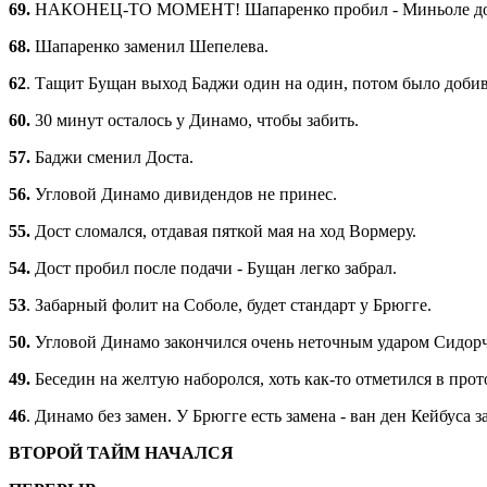
69.
НАКОНЕЦ-ТО МОМЕНТ! Шапаренко пробил - Миньоле до
68.
Шапаренко заменил Шепелева.
62
. Тащит Бущан выход Баджи один на один, потом было добив
60.
30 минут осталось у Динамо, чтобы забить.
57.
Баджи сменил Доста.
56.
Угловой Динамо дивидендов не принес.
55.
Дост сломался, отдавая пяткой мая на ход Вормеру.
54.
Дост пробил после подачи - Бущан легко забрал.
53
. Забарный фолит на Соболе, будет стандарт у Брюгге.
50.
Угловой Динамо закончился очень неточным ударом Сидорч
49.
Беседин на желтую наборолся, хоть как-то отметился в прот
46
. Динамо без замен. У Брюгге есть замена - ван ден Кейбуса 
ВТОРОЙ ТАЙМ НАЧАЛСЯ