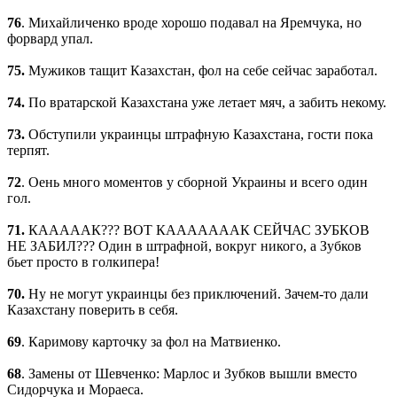
76
. Михайличенко вроде хорошо подавал на Яремчука, но
форвард упал.
75.
Мужиков тащит Казахстан, фол на себе сейчас заработал.
74.
По вратарской Казахстана уже летает мяч, а забить некому.
73.
Обступили украинцы штрафную Казахстана, гости пока
терпят.
72
. Оень много моментов у сборной Украины и всего один
гол.
71.
КАААААК??? ВОТ КАААААААК СЕЙЧАС ЗУБКОВ
НЕ ЗАБИЛ??? Один в штрафной, вокруг никого, а Зубков
бьет просто в голкипера!
70.
Ну не могут украинцы без приключений. Зачем-то дали
Казахстану поверить в себя.
69
. Каримову карточку за фол на Матвиенко.
68
. Замены от Шевченко: Марлос и Зубков вышли вместо
Сидорчука и Мораеса.