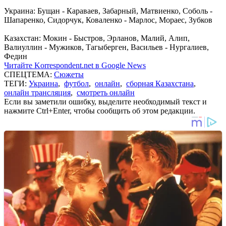
Украина: Бущан - Караваев, Забарный, Матвиенко, Соболь -
Шапаренко, Сидорчук, Коваленко - Марлос, Мораес, Зубков
Казахстан: Мокин - Быстров, Эрланов, Малий, Алип,
Валиуллин - Мужиков, Тагыберген, Васильев - Нургалиев,
Федин
Читайте Korrespondent.net в Google News
СПЕЦТЕМА:
Сюжеты
ТЕГИ:
Украина
,
футбол
,
онлайн
,
сборная Казахстана
,
онлайн трансляция
,
смотреть онлайн
Если вы заметили ошибку, выделите необходимый текст и
нажмите Ctrl+Enter, чтобы сообщить об этом редакции.