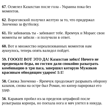
67
. Осмелел Казахстан после гола - Украина пока без
моментов.
62
. Вороговский получил желтую за то, что придержал
Зинченко за футболку.
61.
Не забиваешь ты - забивают тебе. Яремчук и Мораес свои
моменты не забили - и получили в ответ.
60.
Вот и множество нереализованных моментов нам
аукнулось, теперь опять валидол пойдет.
59. ГОООЛ! ВОТ ЭТО ДА! Казахстан забил! Ничего не
предвещало беды, но гостям дали спокойно разыграть
комбинацию в три паса, завершил которую Мужиков
красивым обводящим ударом! 1:1!
58.
Связка Зинченко - Яремчук продолжает разрывать оборону
казахов, снова на остре был Роман, но кипер парировал его
удар.
56
. Караваев пробил из-за пределов штрафной после
розыгрыша корнера, но поехала нога и мяч улетел в никуда.