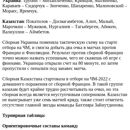
Украина
: Трубин – Михайличенко, Кривцов, Матвиенко,
Караваев – Сидорчук – Зинченко, Шапаренко, Малиновский –
Мораес, Яремчук.
Казахстан
: Покатилов – Досмагамбетов, Алип, Малый,
Марочкин – Мужиков, Нургалиев – Тагыберген, Абикен,
Валиуллин – Аймбетов.
Сборная Украины поменяла тактическую схему на старте
отбора на ЧМ, и смогла добыть два очка в матчах против
Франции и Финляндии. Результат против сборной Франции
точно можно назвать успешным, чего не скажешь об игре с
финнами. Украинцы открыли счет на 80 минуте, но затем
пропустили с пенальти под занавес матча.
Сборная Казахстана стартовала в отборе на ЧМ-2022 с
домашнего поражения от сборной Франции. В такой группе
казахам будет крайне трудно рассчитывать на очки, но эта
сборная всегда является неуступчивым соперником. Казахстан
не выигрывает уже семь матчей кряду, также стоит отметить
отсутствие главной звезды команды Бахтияра Зайнутдинова.
Турнирная таблица:
Ориентировочные составы команд: