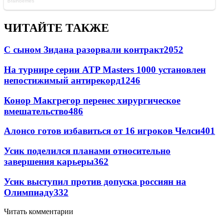
ЧИТАЙТЕ ТАКЖЕ
С сыном Зидана разорвали контракт
2052
На турнире серии ATP Masters 1000 установлен
непостижимый антирекорд
1246
Конор Макгрегор перенес хирургическое
вмешательство
486
Алонсо готов избавиться от 16 игроков Челси
401
Усик поделился планами относительно
завершения карьеры
362
Усик выступил против допуска россиян на
Олимпиаду
332
Читать комментарии