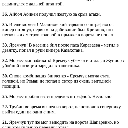
разминулся с дальней штангой.
36
. Айбол Абикен получил желтую за срыв атаки.
35.
И еще момент! Малиновский зарядил со штрафного -
кипер потянул, первым на добивании был Кривцов, но с
нескольких метров головой в прыжке в ворота не попал.
33
. Яремчук! В касание бил после паса Караваева - метил в
девятку, попал в руки кипера Казахстана.
32
. Мораес мог забивать! Яремчук убежал и отдал, а Жуниор с
убойной позиции зарядил в защитника.
30.
Снова комбинация Зинченко - Яремчук могла стать
голевой, но Роман не попал в свтор из очень выгодной
позиции.
25
. Мораес пробил из-за пределов штрафной. Несильно.
22.
Трубин вовремя вышел из ворот, не позволив сопернику
выйти один на один с ним.
21.
Яремчук тут же мог выводить на ворота Шапаренко, но
слишком сильную передачу отдал.