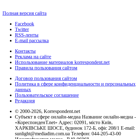
Полная версия сайта
Facebook
Twitter
RSS-ленты
E-mail рассылка
Контакты
Реклама на сайте
Использование материалов korrespondent.net
Правила пользования сайтом
Договор пользования сайтом
Политика в сфере конфиденциальности и персональных
данных
Пользовательское соглашение
Редакция
© 2000-2026, Korrespondent.net
Субъект в сфере онлайн-медиа Название онлайн-медиа -
«КореспонденТ.net» Адрес: 02091, місто Київ,
ХАРКІВСЬКЕ ШОСЕ, будинок 172-Б, офіс 208/1 E-mail:
sunlight@mediadim.com.ua
Телефон: 044-205-43-00