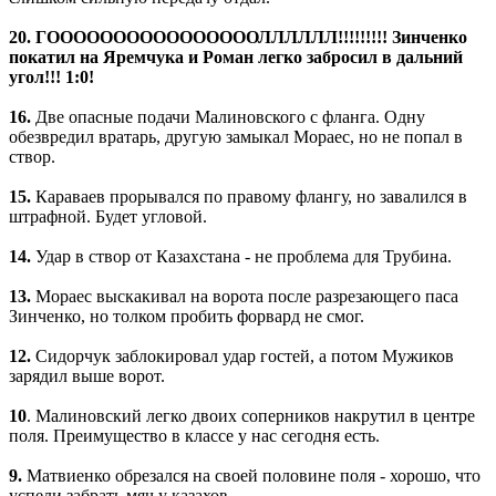
20. ГООООООООООООООООЛЛЛЛЛЛ!!!!!!!!! Зинченко
покатил на Яремчука и Роман легко забросил в дальний
угол!!! 1:0!
16.
Две опасные подачи Малиновского с фланга. Одну
обезвредил вратарь, другую замыкал Мораес, но не попал в
створ.
15.
Караваев прорывался по правому флангу, но завалился в
штрафной. Будет угловой.
14.
Удар в створ от Казахстана - не проблема для Трубина.
13.
Мораес выскакивал на ворота после разрезающего паса
Зинченко, но толком пробить форвард не смог.
12.
Сидорчук заблокировал удар гостей, а потом Мужиков
зарядил выше ворот.
10
. Малиновский легко двоих соперников накрутил в центре
поля. Преимущество в классе у нас сегодня есть.
9.
Матвиенко обрезался на своей половине поля - хорошо, что
успели забрать мяч у казахов.