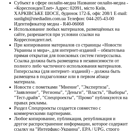
Субъект в сфере онлайн-медиа Название онлайн-медиа -
«КореспонденТ.net» Адрес: 02091, місто Київ,
ХАРКІВСЬКЕ ШОСЕ, будинок 172-Б, офіс 208/1 E-mail:
sunlight@mediadim.com.ua
Телефон: 044-205-43-00
Идентификатор медиа - R40-06068
Использование любых материалов, размещённых на
сайте, разрешается при условии ссылки на
Корреспондент.net.
При копировании материалов со страницы «Новости
Украины и мира», для интернет-изданий – обязательна
прямая открытая для поисковых систем гиперссылка.
Ссылка должна быть размещена в независимости от
полного либо частичного использования материалов.
Гиперссылка (для интернет- изданий) – должна быть
размещена в подзаголовке или в первом абзаце
материала.
Новости с пометками "Мнение", "Экспертиза",
"Заявление", "Регионы", "Деньги", "Власть", "Выборы",
"Тест-драйв", "Спецпроекты", "Промо" публикуются на
правах рекламы.
Раздел Спецпроекты создается совместно с
коммерческими партнерами.
Любое копирование, публикация, републикация и
другое распространение информации, которое содержит
ссылку на "Интерфакс-Украина", EPA / UPG, строго