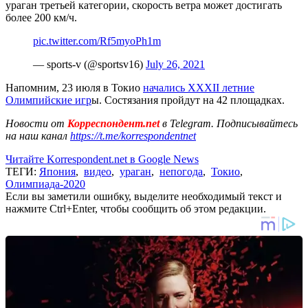
ураган третьей категории, скорость ветра может достигать
более 200 км/ч.
pic.twitter.com/Rf5myoPh1m
— sports-v (@sportsv16)
July 26, 2021
Напомним, 23 июля в Токио
начались XXXII летние
Олимпийские игр
ы. Состязания пройдут на 42 площадках.
Новости от
Корреспондент.net
в Telegram. Подписывайтесь
на наш канал
https://t.me/korrespondentnet
Читайте Korrespondent.net в Google News
ТЕГИ:
Япония
,
видео
,
ураган
,
непогода
,
Токио
,
Олимпиада-2020
Если вы заметили ошибку, выделите необходимый текст и
нажмите Ctrl+Enter, чтобы сообщить об этом редакции.