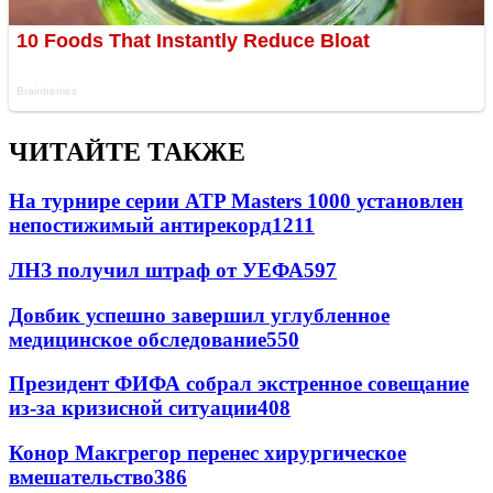
ЧИТАЙТЕ ТАКЖЕ
На турнире серии ATP Masters 1000 установлен
непостижимый антирекорд
1211
ЛНЗ получил штраф от УЕФА
597
Довбик успешно завершил углубленное
медицинское обследование
550
Президент ФИФА собрал экстренное совещание
из-за кризисной ситуации
408
Конор Макгрегор перенес хирургическое
вмешательство
386