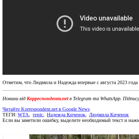
Отметим, что Людмила и Надежда впервые с августа 2023 года 
Новини від
Корреспондент.net
в Telegram та WhatsApp. Підпис
Читайте Korrespondent.net в Google News
ТЕГИ:
WTA
,
теніс
,
Надежда Киченок
,
Людмила Киченок
Если вы заметили ошибку, выделите необходимый текст и нажми