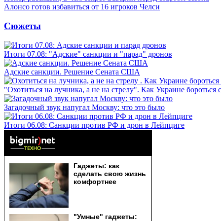
Алонсо готов избавиться от 16 игроков Челси
Сюжеты
Итоги 07.08: "Адские" санкции и "парад" дронов
Адские санкции. Решение Сената США
"Охотиться на лучника, а не на стрелу". Как Украине бороться 
Загадочный звук напугал Москву: что это было
Итоги 06.08: Санкции против РФ и дрон в Лейпциге