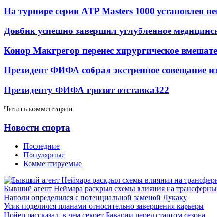
На турнире серии ATP Masters 1000 установлен 
Довбик успешно завершил углубленное медицинск
Конор Макгрегор перенес хирургическое вмешате
Президент ФИФА собрал экстренное совещание из
Президенту ФИФА грозит отставка
322
Читать комментарии
Новости спорта
Последние
Популярные
Комментируемые
Бывший агент Неймара раскрыл схемы влияния на трансферн
Наполи определился с потенциальной заменой Лукаку
Усик поделился планами относительно завершения карьеры
Нойер рассказал, в чем секрет Баварии перед стартом сезона