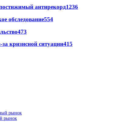
непостижимый антирекорд
1236
ое обследование
554
льство
473
-за кризисной ситуации
415
ый рынок