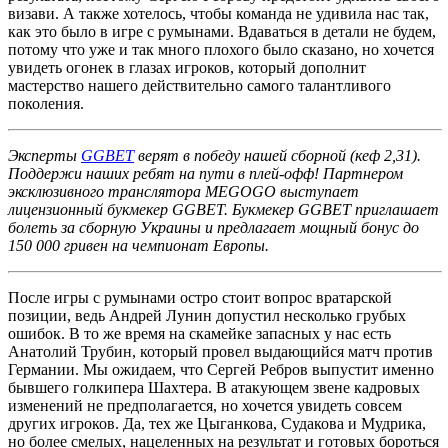
визави. А также хотелось, чтобы команда не удивила нас так,
как это было в игре с румынами. Вдаваться в детали не будем,
потому что уже и так много плохого было сказано, но хочется
увидеть огонек в глазах игроков, который дополнит
мастерство нашего действительно самого талантливого
поколения.
Эксперты
GGBET
верят в победу нашей сборной (кеф 2,31).
Поддержи наших ребят на пути в плей-офф! Партнером
эксклюзивного транслятора MEGOGO выступает
лицензионный букмекер GGBET. Букмекер GGBET приглашает
болеть за сборную Украины и предлагает мощный бонус до
150 000 гривен на чемпионат Европы.
После игры с румынами остро стоит вопрос вратарской
позиции, ведь Андрей Лунин допустил несколько грубых
ошибок. В то же время на скамейке запасных у нас есть
Анатолий Трубин, который провел выдающийся матч против
Германии. Мы ожидаем, что Сергей Ребров выпустит именно
бывшего голкипера Шахтера. В атакующем звене кадровых
изменений не предполагается, но хочется увидеть совсем
других игроков. Да, тех же Цыганкова, Судакова и Мудрика,
но более смелых, нацеленных на результат и готовых бороться