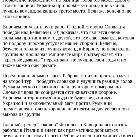
стоить сборной Украины при борьбе за попадание в число
лучших команд, занявших третье место. Если же, конечно, до
этого дойдет.
Впрочем, опускать руки рано. С одной стороны Словакия
победой над Бельгией (1:0) доказала, что является очень
сильным противником, с другой, это все еще команда, которая
по подбору игроков уступает нашей сборной. Бельгия,
безусловно, одна из лучших команд в Европе, но невыход из
группы на прошлом чемпионате мира подтверждает, что
“красные дьяволы” переживают не лучшие свои годы и их
также можно обыгрывать.
Перед подопечными Сергея Реброва стоит непростая задача
на второй тур – победить словаков и улучшить разницу голов.
Румыны легко согласились на игру вторым номером, но
Словакия вряд ли собирается отсиживаться в обороне.
Впрочем, и торопиться никуда не будет, ведь ничья с
Украиной и заключительный матч против Румынии
предоставляют очень хорошие перспективы для уверенного
выхода из группы.
Главный тренер “соколов” Франческо Кальцона всю жизнь
работал в Италии и знает, как прагматично добиваться
результата, поэтому Сергею Реброву предстоит удивить своего