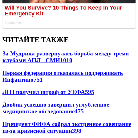
ЧИТАЙТЕ ТАКЖЕ
За Мудрика развернулась борьба между тремя
клубами АПЛ - СМИ
1010
Первая федерация отказалась поддерживать
Инфантино
751
ЛНЗ получил штраф от УЕФА
595
Довбик успешно завершил углубленное
медицинское обследование
475
Президент ФИФА собрал экстренное совещание
из-за кризисной ситуации
398