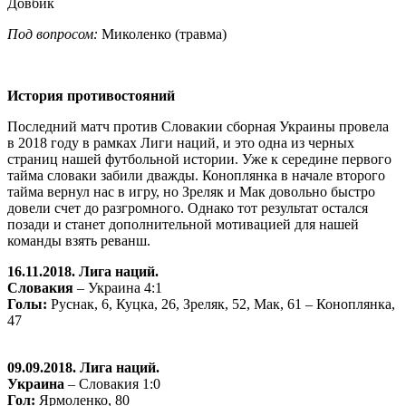
Довбик
Под вопросом:
Миколенко (травма)
История противостояний
Последний матч против Словакии сборная Украины провела
в 2018 году в рамках Лиги наций, и это одна из черных
страниц нашей футбольной истории. Уже к середине первого
тайма словаки забили дважды. Коноплянка в начале второго
тайма вернул нас в игру, но Зреляк и Мак довольно быстро
довели счет до разгромного. Однако тот результат остался
позади и станет дополнительной мотивацией для нашей
команды взять реванш.
16.11.2018. Лига наций.
Словакия
– Украина 4:1
Голы:
Руснак, 6, Куцка, 26, Зреляк, 52, Мак, 61 – Коноплянка,
47
09.09.2018. Лига наций.
Украина
– Словакия 1:0
Гол:
Ярмоленко, 80