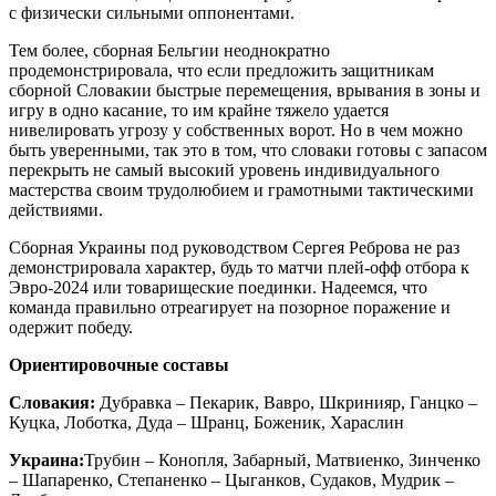
с физически сильными оппонентами.
Тем более, сборная Бельгии неоднократно
продемонстрировала, что если предложить защитникам
сборной Словакии быстрые перемещения, врывания в зоны и
игру в одно касание, то им крайне тяжело удается
нивелировать угрозу у собственных ворот. Но в чем можно
быть уверенными, так это в том, что словаки готовы с запасом
перекрыть не самый высокий уровень индивидуального
мастерства своим трудолюбием и грамотными тактическими
действиями.
Сборная Украины под руководством Сергея Реброва не раз
демонстрировала характер, будь то матчи плей-офф отбора к
Эвро-2024 или товарищеские поединки. Надеемся, что
команда правильно отреагирует на позорное поражение и
одержит победу.
Ориентировочные составы
Словакия:
Дубравка – Пекарик, Вавро, Шкринияр, Ганцко –
Куцка, Лоботка, Дуда – Шранц, Боженик, Хараслин
Украина:
Трубин – Конопля, Забарный, Матвиенко, Зинченко
– Шапаренко, Степаненко – Цыганков, Судаков, Мудрик –