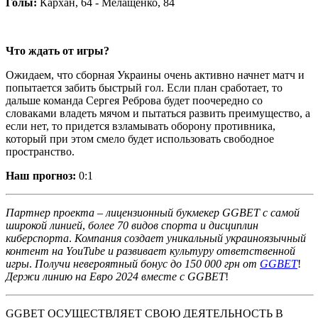
Голы:
Кархан, 64 - Мелащенко, 84
Что ждать от игры?
Ожидаем, что сборная Украины очень активно начнет матч и
попытается забить быстрый гол. Если план сработает, то
дальше команда Сергея Реброва будет поочередно со
словаками владеть мячом и пытаться развить преимущество, а
если нет, то придется взламывать оборону противника,
который при этом смело будет использовать свободное
пространство.
Наш прогноз:
0:1
Партнер
проекта
–
лицензионный
букмекер
GGBET
с
самой
широкой
линией
,
более
70
видов
спорта
и
дисциплин
киберспорта
.
Компания
создает
уникальный
украиноязычный
контент
на
YouTube
и
развивает
культуру
ответственной
игры
.
Получи
невероятный
бонус
до
150
000
грн
от
GGBET
!
Держи
линию
на
Евро
2024
вместе
с
GGBET
!
GGBET ОСУЩЕСТВЛЯЕТ СВОЮ ДЕЯТЕЛЬНОСТЬ В