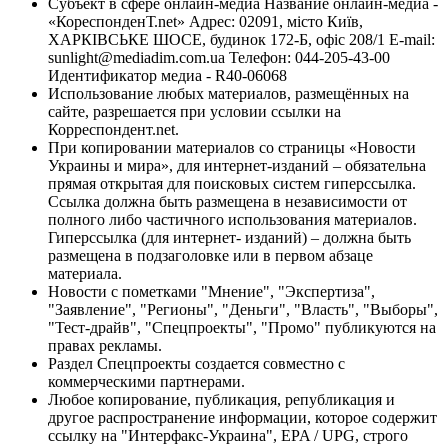
Субъект в сфере онлайн-медиа Название онлайн-медиа -
«КореспонденТ.net» Адрес: 02091, місто Київ,
ХАРКІВСЬКЕ ШОСЕ, будинок 172-Б, офіс 208/1 E-mail:
sunlight@mediadim.com.ua
Телефон: 044-205-43-00
Идентификатор медиа - R40-06068
Использование любых материалов, размещённых на
сайте, разрешается при условии ссылки на
Корреспондент.net.
При копировании материалов со страницы «Новости
Украины и мира», для интернет-изданий – обязательна
прямая открытая для поисковых систем гиперссылка.
Ссылка должна быть размещена в независимости от
полного либо частичного использования материалов.
Гиперссылка (для интернет- изданий) – должна быть
размещена в подзаголовке или в первом абзаце
материала.
Новости с пометками "Мнение", "Экспертиза",
"Заявление", "Регионы", "Деньги", "Власть", "Выборы",
"Тест-драйв", "Спецпроекты", "Промо" публикуются на
правах рекламы.
Раздел Спецпроекты создается совместно с
коммерческими партнерами.
Любое копирование, публикация, републикация и
другое распространение информации, которое содержит
ссылку на "Интерфакс-Украина", EPA / UPG, строго