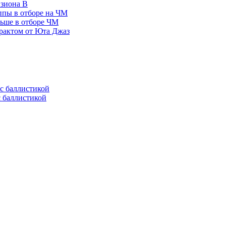
изиона В
ппы в отборе на ЧМ
льше в отборе ЧМ
рактом от Юта Джаз
с баллистикой