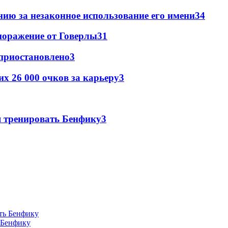
ию за незаконное использование его имени
3
4
поражение от Говерлы
3
1
 приостановлено
3
х 26 000 очков за карьеру
3
я тренировать Бенфику
3
 Бенфику