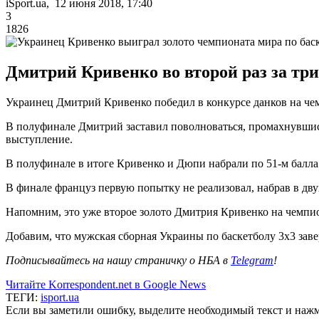
iSport.ua, 12 июня 2018, 17:40
3
1826
Дмитрий Кривенко во второй раз за три
Украинец Дмитрий Кривенко победил в конкурсе данков на че
В полуфинале Дмитрий заставил поволноваться, промахнувшис
выступление.
В полуфинале в итоге Кривенко и Дюпи набрали по 51-м балла
В финале француз первую попытку не реализовал, набрав в дву
Напомним, это уже второе золото Дмитрия Кривенко на чемпио
Добавим, что мужская сборная Украины по баскетболу 3х3 зав
Подписывайтесь на нашу страничку о НБА в
Telegram
!
Читайте Korrespondent.net в Google News
ТЕГИ:
isport.ua
Если вы заметили ошибку, выделите необходимый текст и нажми