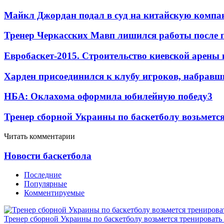
Майкл Джордан подал в суд на китайскую компан
Тренер Черкасских Мавп лишился работы после 
Евробаскет-2015. Строительство киевской арены
Харден присоединился к клубу игроков, набравши
НБА: Оклахома оформила юбилейную победу
3
Тренер сборной Украины по баскетболу возьметс
Читать комментарии
Новости баскетбола
Последние
Популярные
Комментируемые
Тренер сборной Украины по баскетболу возьмется тренировать