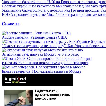
Украинские баскетболисты U-20 на Евро выиграли золото див
Сборная Украины по баскетболу выиграла последний матч гру
Украинские баскетболисты с победой над Грузией проходят да
В НБА продолжит участие Михайлюк с гарантированным конт
Сюжеты
Адские санкции. Решение Сената США
"Охотиться на лучника, а не на стрелу". Как Украине бороться 
Загадочный звук напугал Москву: что это было
Итоги 06.08: Санкции против РФ и дрон в Лейпциге
Банкет генералов. Последствия взрыва в Москве