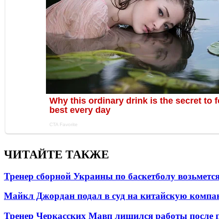
ЧИТАЙТЕ ТАКЖЕ
Тренер сборной Украины по баскетболу возьметс
Майкл Джордан подал в суд на китайскую компан
Тренер Черкасских Мавп лишился работы после 