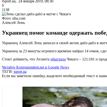
iSport.ua, 24 января 2019, 08:30
0
1138
Фото: nba.com
Алексей Лень
Украинец помог команде одержать побе
Украинец Алексей Лень записал в своей актив дабл-дабл в мат
Украинец за 23 минуты игрового времени набрал 14 очков, сдел
Стоит добавить, что Атланта
обыграла
Чикаго – 121:101 и прод
Читайте Korrespondent.net в Google News
ТЕГИ:
isport.ua
Если вы заметили ошибку, выделите необходимый текст и нажми