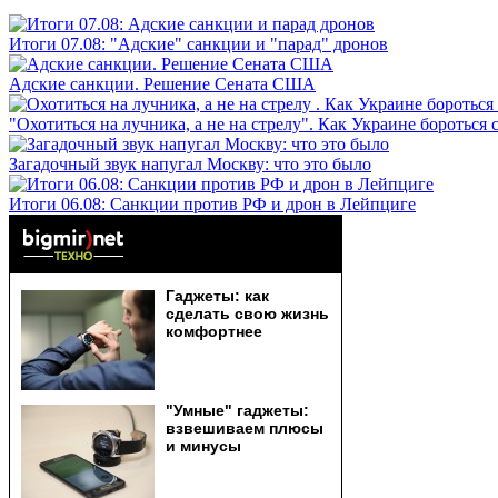
Итоги 07.08: "Адские" санкции и "парад" дронов
Адские санкции. Решение Сената США
"Охотиться на лучника, а не на стрелу". Как Украине бороться 
Загадочный звук напугал Москву: что это было
Итоги 06.08: Санкции против РФ и дрон в Лейпциге