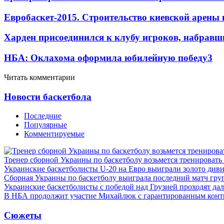
Евробаскет-2015. Строительство киевской арены
Харден присоединился к клубу игроков, набравши
НБА: Оклахома оформила юбилейную победу
3
Читать комментарии
Новости баскетбола
Последние
Популярные
Комментируемые
Тренер сборной Украины по баскетболу возьмется тренировать
Украинские баскетболисты U-20 на Евро выиграли золото див
Сборная Украины по баскетболу выиграла последний матч гру
Украинские баскетболисты с победой над Грузией проходят да
В НБА продолжит участие Михайлюк с гарантированным конт
Сюжеты