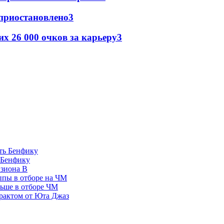
 приостановлено
3
х 26 000 очков за карьеру
3
 Бенфику
изиона В
ппы в отборе на ЧМ
льше в отборе ЧМ
рактом от Юта Джаз