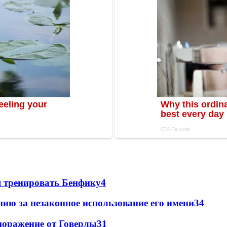
я тренировать Бенфику
4
ию за незаконное использование его имени
3
4
поражение от Говерлы
3
1