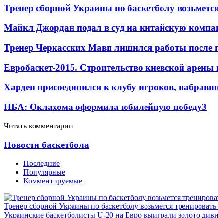
Тренер сборной Украины по баскетболу возьметс
Майкл Джордан подал в суд на китайскую компан
Тренер Черкасских Мавп лишился работы после 
Евробаскет-2015. Строительство киевской арены
Харден присоединился к клубу игроков, набравши
НБА: Оклахома оформила юбилейную победу
3
Читать комментарии
Новости баскетбола
Последние
Популярные
Комментируемые
Тренер сборной Украины по баскетболу возьмется тренировать
Украинские баскетболисты U-20 на Евро выиграли золото див