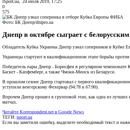
iSport.ua, 24 июля 2019, 17:25
0
575
Фото: БК Днепр/dnipro.ua
Днепр в октябре сыграет с белорусски
Обладатель Кубка Украины Днепр узнал соперников в Кубке 
Украинцы стартуют в квалификационном этапе борьбы против б
Победитель пары Днепр - Борисфен в регулярном чемпионате 
Баскет - Капфемберг, а также Чмоки-Минск из Беларуси.
В прошлом сезоне Днепр стартовал с первого квалификационног
уступили венгерскому Фехервар (94:78 и 67:90).
Впрочем Днепр прошел в групповой этап, как одна из лучших к
матчах.
Читайте Korrespondent.net в Google News
ТЕГИ:
isport.ua
Если вы заметили ошибку, выделите необходимый текст и нажми