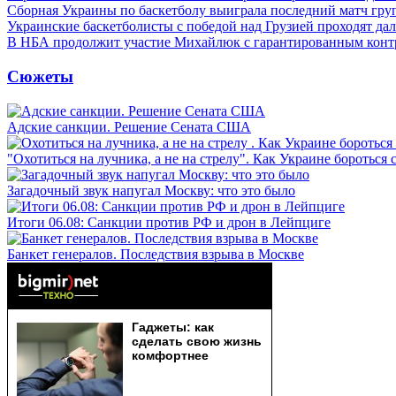
Сборная Украины по баскетболу выиграла последний матч гру
Украинские баскетболисты с победой над Грузией проходят да
В НБА продолжит участие Михайлюк с гарантированным конт
Сюжеты
Адские санкции. Решение Сената США
"Охотиться на лучника, а не на стрелу". Как Украине бороться 
Загадочный звук напугал Москву: что это было
Итоги 06.08: Санкции против РФ и дрон в Лейпциге
Банкет генералов. Последствия взрыва в Москве