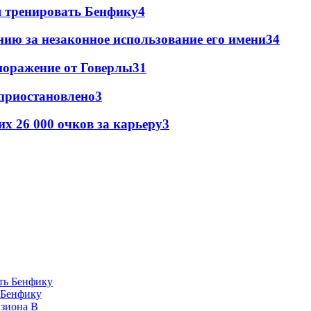
я тренировать Бенфику
4
ию за незаконное использование его имени
3
4
поражение от Говерлы
3
1
 приостановлено
3
х 26 000 очков за карьеру
3
 Бенфику
изиона В