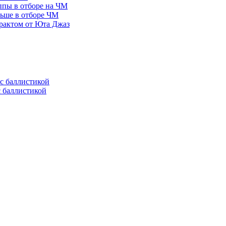
ппы в отборе на ЧМ
льше в отборе ЧМ
рактом от Юта Джаз
с баллистикой