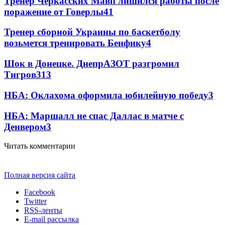
Тренер Черкасских Мавп лишился работы после
поражение от Говерлы
4
1
Тренер сборной Украины по баскетболу
возьмется тренировать Бенфику
4
Шок в Донецке. ДнепрАЗОТ разгромил
Тигров
3
13
НБА: Оклахома оформила юбилейную победу
3
НБА: Маршалл не спас Даллас в матче с
Денвером
3
Читать комментарии
Полная версия сайта
Facebook
Twitter
RSS-ленты
E-mail рассылка