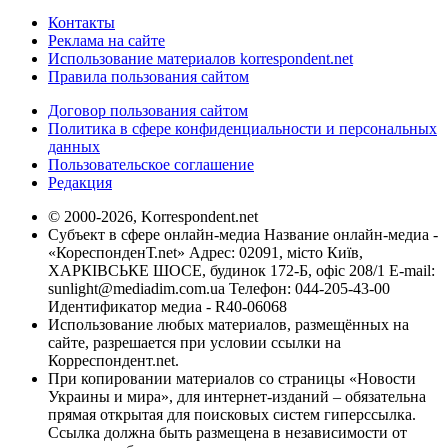
Контакты
Реклама на сайте
Использование материалов korrespondent.net
Правила пользования сайтом
Договор пользования сайтом
Политика в сфере конфиденциальности и персональных
данных
Пользовательское соглашение
Редакция
© 2000-2026, Korrespondent.net
Субъект в сфере онлайн-медиа Название онлайн-медиа -
«КореспонденТ.net» Адрес: 02091, місто Київ,
ХАРКІВСЬКЕ ШОСЕ, будинок 172-Б, офіс 208/1 E-mail:
sunlight@mediadim.com.ua
Телефон: 044-205-43-00
Идентификатор медиа - R40-06068
Использование любых материалов, размещённых на
сайте, разрешается при условии ссылки на
Корреспондент.net.
При копировании материалов со страницы «Новости
Украины и мира», для интернет-изданий – обязательна
прямая открытая для поисковых систем гиперссылка.
Ссылка должна быть размещена в независимости от